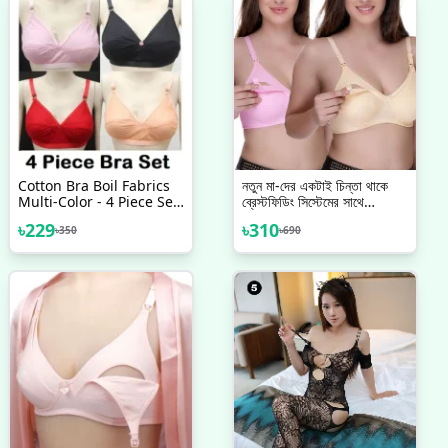
Cotton Bra Boil Fabrics
নতুন মা-দের একটাই চিন্তা থাকে
Multi-Color - 4 Piece Set
ব্রেস্টফিডিং সিস্টেমের সাথে
- Bra - Bra For Girls - ব্রা
আরামদায়ক ম্যাটারনিটি ব্রা কোথায়
৳
229
৳
310
৳
350
৳
690
পাবে? One PCS