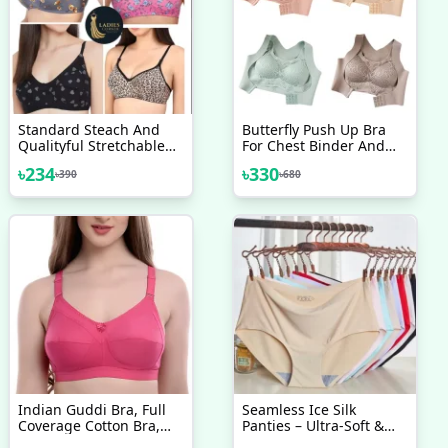
Standard Steach And
Butterfly Push Up Bra
Qualityful Stretchable
For Chest Binder And
Printed Bra For Womens
Back Pain Support
৳
234
৳
330
৳
390
৳
680
And Girls
Indian Guddi Bra, Full
Seamless Ice Silk
Coverage Cotton Bra,
Panties – Ultra-Soft &
Bras For Women, Ladies
Breathable Comfort Ice