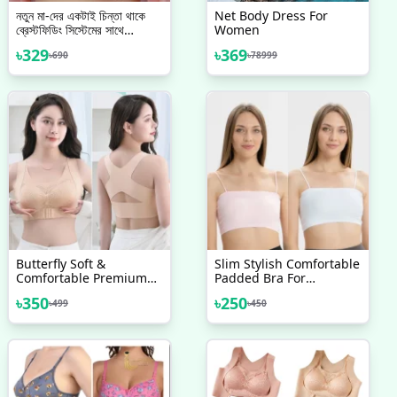
নতুন মা-দের একটাই চিন্তা থাকে
Net Body Dress For
ব্রেস্টফিডিং সিস্টেমের সাথে
Women
আরামদায়ক ম্যাটারনিটি ব্রা 1 PCS
৳
329
৳
369
৳
690
৳
78999
Butterfly Soft &
Slim Stylish Comfortable
Comfortable Premium
Padded Bra For
Quality Breathable Push
Teenager Girls
৳
350
৳
250
৳
499
৳
450
Up Bra For Women's,
Sexy Bra Lingerie
Seamless Female Bra