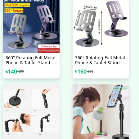
360° Rotating Full Metal
360° Rotating Full Metal
Phone & Tablet Stand –
Phone & Tablet Stand –
Aluminum Alloy
Aluminum Alloy
৳
140
৳
160
৳
690
৳
550
Adjustable Desktop
Adjustable Desktop
Holder For Mobile
Holder For Mobile
Devices Best Quality
Devices