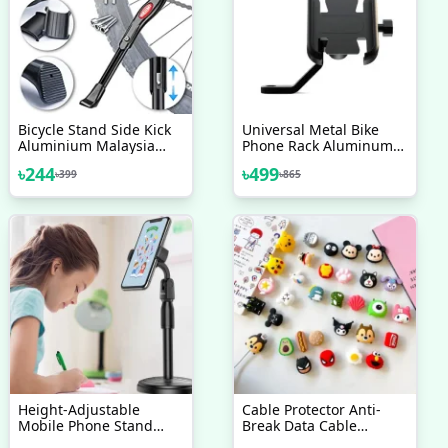
Bicycle Stand Side Kick
Universal Metal Bike
Aluminium Malaysia
Phone Rack Aluminum
Adjustable Alloy Stand
Alloy Bicycle Mobile
৳
244
৳
499
৳
399
৳
865
Bicycle Accessories
Phone Holder
Motorcycle Bike
Handlebar Looking
Glass Mount
Height-Adjustable
Cable Protector Anti-
Mobile Phone Stand
Break Data Cable
Holder: Elevate
Silicone Protective