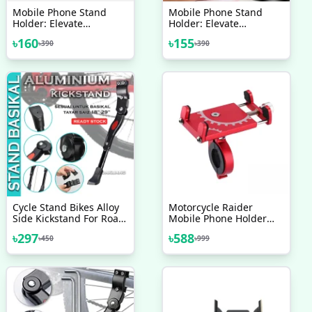
Mobile Phone Stand
Mobile Phone Stand
Holder: Elevate
Holder: Elevate
Convenience Height-
Convenience Height-
৳
160
৳
155
৳
390
৳
390
Adjustable And Quality
Adjustable And Quality
In Your Broadcasts
Best Quality
Cycle Stand Bikes Alloy
Motorcycle Raider
Side Kickstand For Road
Mobile Phone Holder
Bike Mountain Bicycle
Aluminum Alloy Bike
৳
297
৳
588
৳
450
৳
999
(Black) - সাইকেল - সাইকেল
Mobile Phone Holder
Adjustable Bike
Accessories