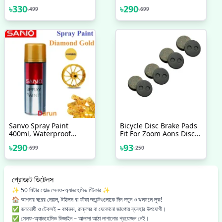
Oil-Proof Sticker, Anti-
Automatic Metallic (2599
৳
330
৳
290
৳
499
৳
699
Fouling High-
Diamond Gold) Color
Temperature Self-
Aerosol Spray Paint,
Adhesive Wallpaper
Sanvo Auto Spray Paint
Wall Sticker
Sanvo Spray Paint
Bicycle Disc Brake Pads
400ml, Waterproof
Fit For Zoom Aons Disc
Automatic Metallic (2599
Brake Diameter Is 21
৳
290
৳
93
৳
699
৳
250
Diamond Gold) Color
5Mm Round Pads
Aerosol Spray Paint,
Bicycle Accessories 2 Pcs
Sanvo Auto Spray Paint
প্রোডাক্ট ডিটেলস
✨ 50 মিটার গোল্ড সেলফ-অ্যাডহেসিভ স্টিকার ✨
🏠 আপনার ঘরের দেয়াল, টাইলস বা ফাঁকা জয়েন্টগুলোকে দিন নতুন ও ঝলমলে লুক!
✅ জলরোধী ও টেকসই – বাথরুম, রান্নাঘর বা যেকোনো জায়গায় ব্যবহার উপযোগী।
✅ সেলফ-অ্যাডহেসিভ ডিজাইন – আলাদা আঠা লাগানোর প্রয়োজন নেই।