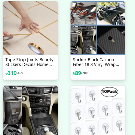
Tape Strip Joints Beauty
Sticker Black Carbon
Stickers Decals Home
Fiber 18 3 Vinyl Wrap
Decor 50 Meter Gold
Texture 3D Self Adhesive
৳
319
৳
89
৳
499
৳
200
Self-Adhesive Stickers
DIY Decor Bike
Waterproof Tile Wall Tile
Motorcycle Car Stickers
Space Sealing