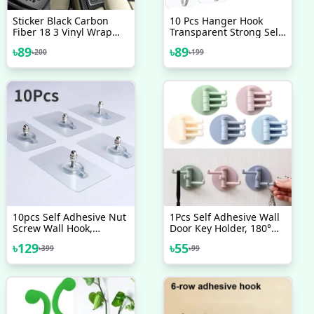
Sticker Black Carbon
10 Pcs Hanger Hook
Fiber 18 3 Vinyl Wrap
Transparent Strong Self
Texture 3D Self Adhesive
Adhesive Door Wall
৳
89
৳
89
৳
200
৳
199
DIY Decor Bike
Hangers Hooks Suction
Motorcycle Car Stickers
Heavy Load Rack Cup
Sucker For Bathroom
10pcs Self Adhesive Nut
1Pcs Self Adhesive Wall
Screw Wall Hook,
Door Key Holder, 180°
Adhesive Wall Screw
Rotation 3in1 Hook Key
৳
129
৳
55
৳
399
৳
99
Hook Hanger
Holder,