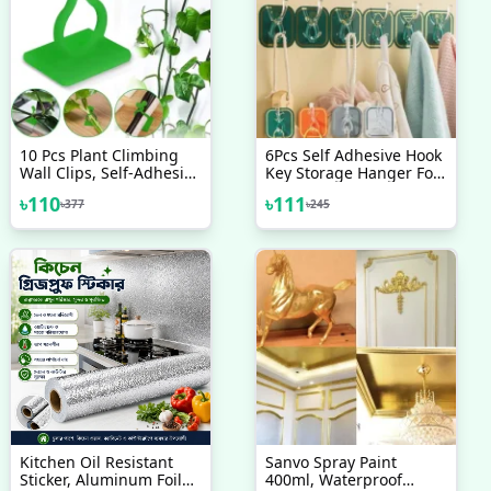
10 Pcs Plant Climbing
6Pcs Self Adhesive Hook
Wall Clips, Self-Adhesive
Key Storage Hanger For
Vine Plant Climbing
Kitchen Bathroom Door
৳
110
৳
111
৳
377
৳
245
Fixing Clip Hook
Wall
Kitchen Oil Resistant
Sanvo Spray Paint
Sticker, Aluminum Foil
400ml, Waterproof