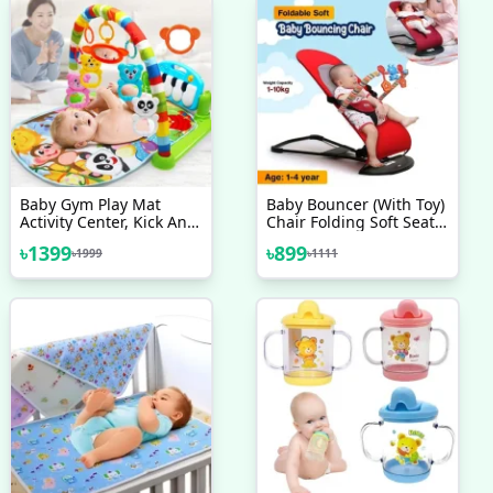
Baby Gym Play Mat
Baby Bouncer (With Toy)
Activity Center, Kick And
Chair Folding Soft Seat
Play Piano Gym Mat
Safety Automatic
৳
1399
৳
899
৳
1999
৳
1111
With Music And Lights,
Rocking Feel Merriment
Gifts For Baby Newborn
And Enjoy
Toddler Infants Boys
Girls