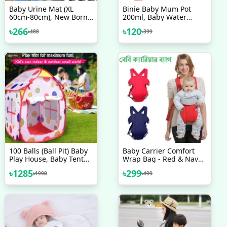
Baby Urine Mat (XL
Binie Baby Mum Pot
60cm-80cm), New Born
200ml, Baby Water
Baby Waterproof,
Bottle, Kids Water Bottle
৳
266
৳
120
৳
488
৳
399
Reusable And Washable
Double Handle
Urine Pad
100 Balls (Ball Pit) Baby
Baby Carrier Comfort
Play House, Baby Tent
Wrap Bag - Red & Navy
House
Blue
৳
1285
৳
299
৳
1990
৳
499