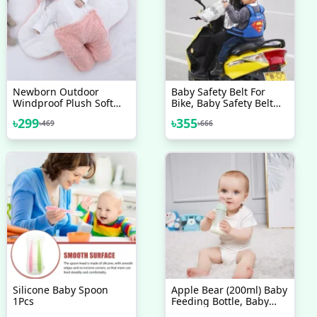
Newborn Outdoor
Baby Safety Belt For
Windproof Plush Soft
Bike, Baby Safety Belt
Cotton Baby Hold
For Motorcycle, Child
৳
299
৳
355
৳
469
৳
666
Blankets And Winter
Safety Belt, Kids Safety
Sleeping Bag For (0-12
Belt, Adjustable
Month)
Motorcycle Safety Belt
For Children Kids
Silicone Baby Spoon
Apple Bear (200ml) Baby
1Pcs
Feeding Bottle, Baby
Feeder, Baby Mumpot