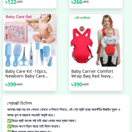
৳
122
৳
266
৳
299
৳
499
Baby Care Kit -10pcs,
Baby Carrier Comfort
Newborn Baby Care
Wrap Bag Red Navy
Accessories ,Portable
Blue
৳
399
৳
390
৳
655
৳
650
Baby Care Kit Nursing
Baby
প্রোডাক্ট ডিটেলস
আপনার বাচ্চা বড় হক খেলতে খেলতে ও শিখতে শিখতে, এই প্লে ম্যাট হচ্ছে আকর্ষণীয় ডিজাইন যুক্ত ও
কালার ফুল যা বাচ্চাকে সহজেই আকৃষ্ট করে।
✅️নিচের ম্যাট অনেক সফ্ট তাই বাচ্চা খেলার সময় ব্যাথা পায়না।
✅️নিচের অংশে গ্রিপ আছে তাই স্লিপ করেনা।
✅️শীতে আপনার বাচ্চার ঠান্ডা লাগবে না।