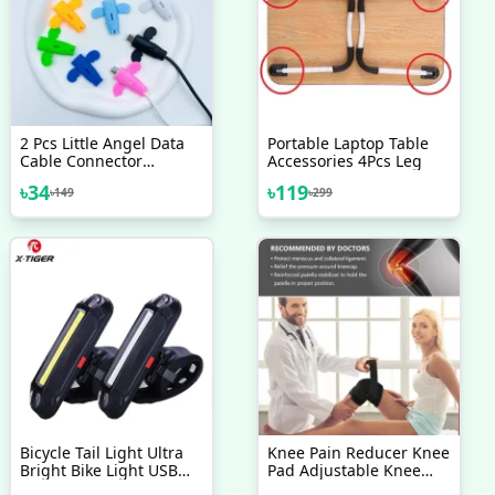
2 Pcs Little Angel Data
Portable Laptop Table
Cable Connector
Accessories 4Pcs Leg
Protective Cover Anti-
৳
34
৳
119
৳
149
৳
299
Breaking Elastic Charger
Cable Saver For Data
Charging Cables Safety
Bicycle Tail Light Ultra
Knee Pain Reducer Knee
Bright Bike Light USB
Pad Adjustable Knee
Rechargeable LED
Support Braces For Knee