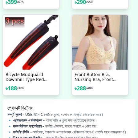
৳
399
৳
290
৳
675
৳
550
Bicycle Rear Light
Pain
Bicycle Mudguard
Front Button Bra,
Downhill Type Red
Nursing Bra, Front
Bicycle Accessories 3pcs
Closure Bra, Women
৳
188
৳
288
৳
320
৳
480
Yoga Sports Bra, Pure
Cotton Ultra Soft Bra &
Good Quality
প্রোডাক্ট ডিটেলস
সম্পূর্ণ সুরক্ষা
– USB টাইপ-C পোর্টকে ধুলো, ময়লা এবং আর্দ্রতা থেকে রক্ষা করে।
🔹
ওয়াটারপ্রুফ ও ডাস্টপ্রুফ
– পানির ক্ষতি ও ধুলো জমা প্রতিরোধে কার্যকর।
🔹
সফট সিলিকন ম্যাটেরিয়াল
– নমনীয়, টেকসই, সহজে লাগানো ও খোলা যায়।
🔹
সর্বজনীন ফিটিং
– স্মার্টফোন, ট্যাবলেট ও ল্যাপটপসহ বেশিরভাগ টাইপ-C পোর্টের সাথে সামঞ্জস্যপূর্ণ।
🔹
চিকন ও ন্যাচারাল ডিজাইন
– আপনার ডিভাইসের সাথে সুন্দরভাবে মিশে যায়।