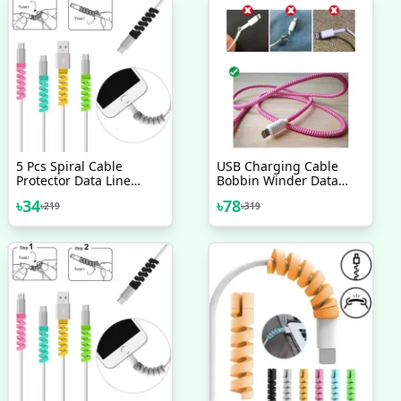
5 Pcs Spiral Cable
USB Charging Cable
Protector Data Line
Bobbin Winder Data
Silicone Bobbin Winder
Line Earphone Cover
৳
34
৳
78
৳
219
৳
319
Protective For All USB
1.4m
Charging Earphone