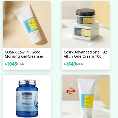
COSRX Low PH Good
Cosrx Advanced Snail 92
Morning Gel Cleanser
All In One Cream 100
COSRX Low PH Good
ML
৳
1045
৳
1649
৳
1680
৳
2349
Morning Gel Cleanser
150ml