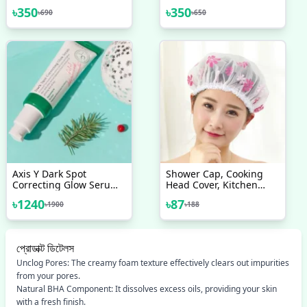
Patches(ব্রণ পিম্পল প্যাচ ত্বকে
Patches
৳
350
৳
350
৳
690
৳
650
সমস্যাযুক্ত দাগের নিবিড় যত্ন
প্রদান করে।)
Axis Y Dark Spot
Shower Cap, Cooking
Correcting Glow Serum
Head Cover, Kitchen
50 ML
Head Cap, Chef Head
৳
1240
৳
87
৳
1900
৳
188
Cover
প্রোডাক্ট ডিটেলস
Unclog Pores: The creamy foam texture effectively clears out impurities
from your pores.
Natural BHA Component: It dissolves excess oils, providing your skin
with a fresh finish.