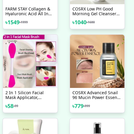
FARM STAY Collagen &
COSRX Low PH Good
Hyaluronic Acid All In
Morning Gel Cleanser
One Ampoule 250 Ml
150ml
৳
1549
৳
1040
৳
1999
৳
1680
2 In 1 Silicon Facial
COSRX Advanced Snail
Mask Applicator,
96 Mucin Power Essence
Handheld Face Wash
30 Ml
৳
58
৳
779
৳
99
৳
999
Brush For Pore
Cleansing, Gentle
Exfoliating, Removing
Blackhead Brush