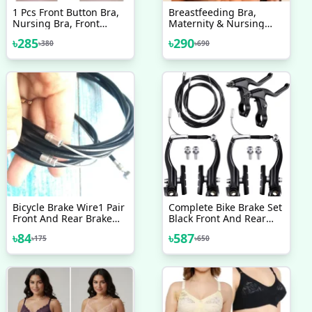
1 Pcs Front Button Bra,
Breastfeeding Bra,
Nursing Bra, Front
Maternity & Nursing
Closure Bra, Women
Bra, Women's Cotton
৳
285
৳
290
৳
380
৳
690
Yoga Sports Bra, Pure
Non Padded Bra
Cotton Ultra Soft Bra
Bicycle Brake Wire1 Pair
Complete Bike Brake Set
Front And Rear Brake
Black Front And Rear
Cable Black
Bike MTB Hybrid Brake
৳
84
৳
587
৳
175
৳
650
Inner And Outer Cables
And Lever Kit Includes
Callipers Levers Cables
Black