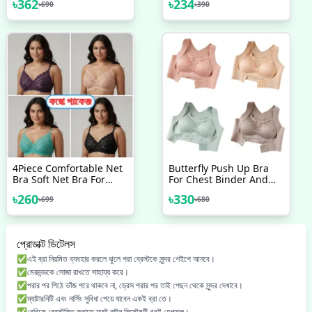
৳
362
৳
234
৳
690
৳
390
Comfortable Bra Padded
And Girls
Bra For Women One PCS
4Piece Comfortable Net
Butterfly Push Up Bra
Bra Soft Net Bra For
For Chest Binder And
Women Good Quality
Back Pain Support
৳
260
৳
330
৳
699
৳
680
প্রোডাক্ট ডিটেলস
✅এই ব্রা নিয়মিত ব্যবহার করলে ঝুলে পরা ব্রেস্টকে সুন্দর শেইপে আনবে।
✅মেরুদন্ডকে সোজা রাখতে সাহায্য করে।
✅পরার পর পিঠে ভাঁজ পরে থাকবে না, ড্রেস পরার পর তাই পেছন থেকে সুন্দর দেখাবে।
✅ম্যাটারনিটি এবং নার্সিং সুবিধা পেয়ে যাবেন একই ব্রা তে।
✅বেবিকে ব্রেস্টফিড করাতে ফ্রন্ট বাটন সিস্টেমটি খুবই হেল্পফুল।