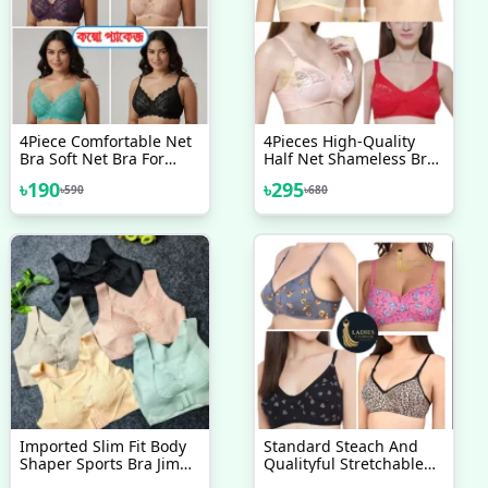
4Piece Comfortable Net
4Pieces High-Quality
Bra Soft Net Bra For
Half Net Shameless Bra
Women
Set For Women & Girls
৳
190
৳
295
৳
590
৳
680
And High Quality
Imported Slim Fit Body
Standard Steach And
Shaper Sports Bra Jim
Qualityful Stretchable
Training Bra
Printed Bra For Womens