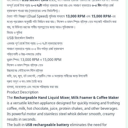
সম্পূর্ণ চার্জে টানা প্রায়
২–৩ ঘণ্টা
পর্যন্ত ব্যবহার করা যায় এবং সাধারণ ব্যবহারে
৩–৫ দিন
পর্যন্ত চার্জ
ব্যাকআপ পাওয়া যায় (ব্যবহারের ওপর নির্ভরশীল)।
দ্বৈত গতি নিয়ন্ত্রণ (Dual Speed) সুবিধার মাধ্যমে
13,000 RPM
এবং
15,000 RPM
-এর
মধ্যে প্রয়োজন অনুযায়ী গতি নির্বাচন করা যায়। সিঙ্গেল ও ডাবল স্প্রিং হুইস্ক হেড সহজেই পরিবর্তন করা
যায়, যা বিভিন্ন ধরনের পানীয় প্রস্তুতের জন্য আরও সুবিধাজনক।
ফিচার ও সুবিধা
USB রিচার্জেবল ডিজাইন
একবার পূর্ণ চার্জে টানা প্রায় ২–৩ ঘণ্টা ব্যবহারযোগ্য
সাধারণ ব্যবহারে প্রায় ৩–৫ দিন পর্যন্ত চার্জ ব্যাকআপ
শক্তিশালী ও উচ্চ-দক্ষতার মোটর
ডুয়াল স্পিড: 13,000 RPM ও 15,000 RPM
সিঙ্গেল ও ডাবল স্প্রিং হুইস্ক হেড
উচ্চমানের স্টেইনলেস স্টিল হুইস্ক
কফি, দুধ, জুস, হট চকলেট, প্রোটিন শেক ও অন্যান্য পানীয়ের জন্য উপযোগী
দ্রুত মসৃণ ও ঘন ফোম তৈরি করে
হালকা, বহনযোগ্য এবং সহজে পরিষ্কার করা যায়
Product Description
The
Rechargeable Hand Liquid Mixer, Milk Foamer & Coffee Maker
is a versatile kitchen appliance designed for quickly mixing and frothing
coffee, milk, hot chocolate, juice, protein shakes, and other beverages.
Its powerful motor and stainless steel whisk deliver smooth, creamy
results in seconds.
The built-in
USB rechargeable battery
eliminates the need for