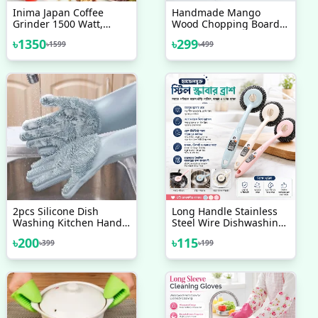
Inima Japan Coffee
Handmade Mango
Grinder 1500 Watt,
Wood Chopping Board -
Electric Spice Grinding
Cheese Board - Cutting
৳
1350
৳
299
৳
1599
৳
499
Machine, Electric Coffee
Board - Serving Platter-
Grinder
Wooden Serving Tray -
Chopping Block -
Charcuterie
2pcs Silicone Dish
Long Handle Stainless
Washing Kitchen Hand
Steel Wire Dishwashing
Gloves, Magic Silicone
Cleaning Brush
৳
200
৳
115
৳
399
৳
199
Dish Washing Gloves