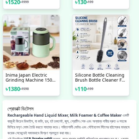
৳
1520
৳
130
৳
1999
৳
199
300 Watts
With Handle Stainless
Steel Garlic Crusher
Ginger Mincer Squeezer
Press Chopper With
Handle
Inima Japan Electric
Silicone Bottle Cleaning
Grinding Machine 1500
Brush Bottle Cleaner For
Watt, Multifunctional
Washing Baby Bottles
৳
1380
৳
110
৳
1590
৳
199
Grinding Machine For
Handle Brush
Coffee Beans Nuts Herb
Spices,
প্রোডাক্ট ডিটেলস
Rechargeable Hand Liquid Mixer, Milk Foamer & Coffee Maker
একটি
বহুমুখী কিচেন ডিভাইস, যা কফি, দুধ, হট চকলেট, জুস, প্রোটিন শেক এবং অন্যান্য পানীয় দ্রুত ও সহজে
মিশিয়ে মসৃণ ফোম তৈরি করতে সাহায্য করে। শক্তিশালী মোটর এবং স্টেইনলেস স্টিলের হুইস্কের মাধ্যমে
কয়েক সেকেন্ডেই সমানভাবে মিশ্রণ প্রস্তুত করা যায়।
এই ডিভাইসে
USB রিচার্জেবল ব্যাটারি
রয়েছে, ফলে বারবার ব্যাটারি পরিবর্তনের প্রয়োজন হয় না। একবার