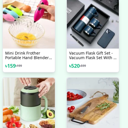
Mini Drink Frother
Vacuum Flask Gift Set -
Portable Hand Blender
Vacuum Flask Set With 3
For Lassi Milk Coffee
Cups/ Stainless Steel
৳
159
৳
520
৳
199
৳
599
Egg Beater Mixer
Vacuum Flask Set/
Coffee Mug/ Tea Mug/
Travel Mug