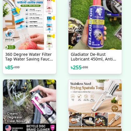
360 Degree Water Filter
Gladiator De-Rust
Tap Water Saving Faucet
Lubricant 450ml, Anti
Water Faucet Adjustable
Rust Proof Lubricant,
৳
85
৳
255
৳
199
৳
390
Water Valve Splash
Rust Cleaner Remover
Water Faucet, Extender
And Protector Liquid
Sprayer For Kitchen
Spray