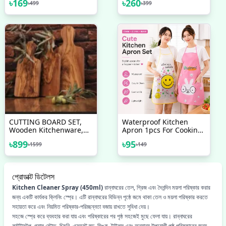
৳
169
৳
260
৳
499
৳
399
Container - Simplify
Kitchen Prep With This
Versatile Washing Bowl
CUTTING BOARD SET,
Waterproof Kitchen
Wooden Kitchenware,
Apron 1pcs For Cooking
Kitchen Essentials,
And Cleaning
৳
899
৳
95
৳
1599
৳
149
Recipe Cutting Board,
Set Of 3 Olive Wood
Cheese Chopping
Board, Gift For Couples
প্রোডাক্ট ডিটেলস
Kitchen Cleaner Spray (450ml)
রান্নাঘরের তেল, গ্রিজ এবং দৈনন্দিন ময়লা পরিষ্কার করার
জন্য একটি কার্যকর ক্লিনিং স্প্রে। এটি রান্নাঘরের বিভিন্ন পৃষ্ঠে জমে থাকা তেল ও ময়লা পরিষ্কার করতে
সহায়তা করে এবং নিয়মিত পরিষ্কার-পরিচ্ছন্নতা বজায় রাখতে সুবিধা দেয়।
সহজে স্প্রে করে ব্যবহার করা যায় এবং পরিষ্কারের পর পৃষ্ঠ সহজেই মুছে ফেলা যায়। রান্নাঘরের
কাউন্টারটপ, গ্যাস স্টোভ, চিমনি, এক্সহস্ট হুড, সিঙ্ক, টাইলস এবং অন্যান্য উপযোগী পৃষ্ঠ পরিষ্কারের জন্য