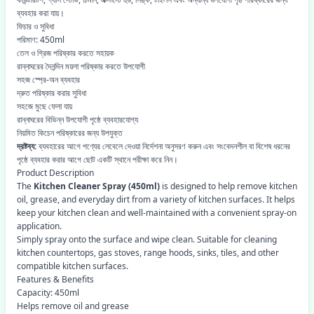
ব্যবহার করা যায়।
ফিচার ও সুবিধা
পরিমাণ: 450ml
তেল ও গ্রিজ পরিষ্কার করতে সহায়ক
রান্নাঘরের দৈনন্দিন ময়লা পরিষ্কার করতে উপযোগী
সহজ স্প্রে-অন ব্যবহার
দ্রুত পরিষ্কার করার সুবিধা
সহজে মুছে ফেলা যায়
রান্নাঘরের বিভিন্ন উপযোগী পৃষ্ঠে ব্যবহারযোগ্য
নিয়মিত কিচেন পরিষ্কারের জন্য উপযুক্ত
দ্রষ্টব্য:
ব্যবহারের আগে পণ্যের লেবেলে দেওয়া নির্দেশনা অনুসরণ করুন এবং সংবেদনশীল বা বিশেষ ধরনের
পৃষ্ঠে ব্যবহার করার আগে ছোট একটি স্থানে পরীক্ষা করে নিন।
Product Description
The
Kitchen Cleaner Spray (450ml)
is designed to help remove kitchen
oil, grease, and everyday dirt from a variety of kitchen surfaces. It helps
keep your kitchen clean and well-maintained with a convenient spray-on
application.
Simply spray onto the surface and wipe clean. Suitable for cleaning
kitchen countertops, gas stoves, range hoods, sinks, tiles, and other
compatible kitchen surfaces.
Features & Benefits
Capacity: 450ml
Helps remove oil and grease