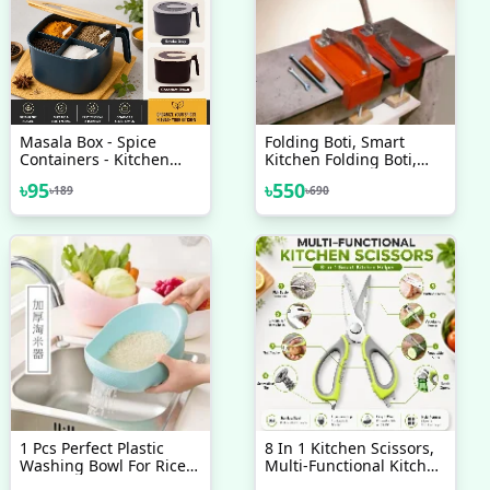
Masala Box - Spice
Folding Boti, Smart
Containers - Kitchen
Kitchen Folding Boti,
Spice Box - Kitchen
Kitchen Boti, Table Boti,
৳
95
৳
550
৳
189
৳
690
Spice Containers
Smart Standing Folding
Boti
1 Pcs Perfect Plastic
8 In 1 Kitchen Scissors,
Washing Bowl For Rice
Multi-Functional Kitchen
Vegetables Fruits
Scissor