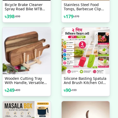
Bicycle Brake Cleaner
Stainless Steel Food
Spray Road Bike MTB
Tongs, Barbecue Clip
Brakepad Noise Clean
Frying Steak Fried Bread
৳
398
৳
179
৳
590
৳
370
Rotor Disc Caliper
Egg Fried Fish Non-Stick
450ML Sprays Flamingo
Grill Tongs BBQ Kitchen
USA Brand - সাইকেল -
Accessories
সাইকেল - সাইকেল
Wooden Cutting Tray
Silicone Basting Spatula
With Handle, Versatile
And Brush Kitchen Oil
Serving Tray For Kitchen
Cooking Baking
৳
249
৳
90
৳
499
৳
199
And Household Use