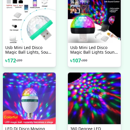
Usb Mini Led Disco
Usb Mini Led Disco
Magic Ball Lights, Sound
Magic Ball Lights Sound
Sensor Led Small Magic
Sensor Led Small Magic
৳
172
৳
107
৳
299
৳
300
Ball Light
Ball Light
LED DJ Disco Moving
360 Degree LED