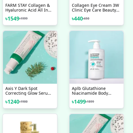
FARM STAY Collagen &
Collagen Eye Cream 3W
Hyaluronic Acid All In
Clinic Eye Care Beauty
One Ampoule 250 Ml
Products
৳
1549
৳
440
৳
1999
৳
650
Axis Y Dark Spot
Aplb Glutathione
Correcting Glow Serum
Niacinamide Body
50 ML
Lotion 300ml
৳
1240
৳
1499
৳
1900
৳
1899