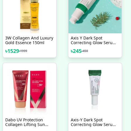
3W Collagen And Luxury
Axis Y Dark Spot
Gold Essence 150ml
Correcting Glow Serum
5ML
৳
1529
৳
245
৳
1999
৳
450
Dabo UV Protection
Axis-Y Dark Spot
Collagen Lifting Sun
Correcting Glow Serum
Cream SPF50+ PA+++
5ml (একটি নিয়াসিনামাইড-ভিত্তিক