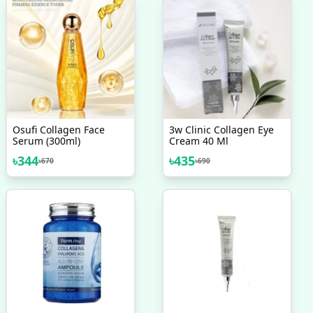
Osufi Collagen Face
3w Clinic Collagen Eye
Serum (300ml)
Cream 40 Ml
৳
344
৳
435
৳
670
৳
690