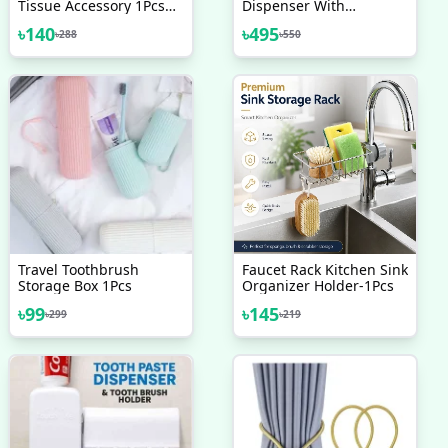
Tissue Accessory 1Pcs
Dispenser With
Paper Roll Holder Towel
Toothbrush Holder
৳
140
৳
495
৳
288
৳
550
Rack Hanging Shelf
Bathroom Storage Toilet
Travel Toothbrush
Faucet Rack Kitchen Sink
Storage Box 1Pcs
Organizer Holder-1Pcs
৳
99
৳
145
৳
299
৳
219