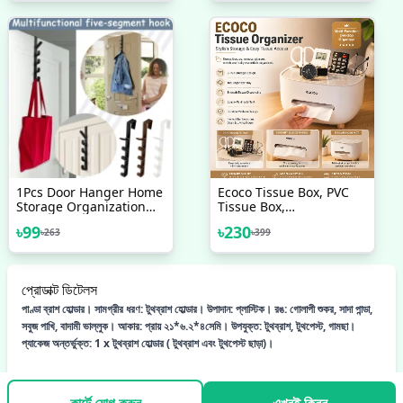
1Pcs Door Hanger Home
Ecoco Tissue Box, PVC
Storage Organization
Tissue Box,
Hooks
Multifunctional Box, Pen
৳
99
৳
230
৳
263
৳
399
Holder, Remote Control,
Tissue Holder, Storage
Box, Cosmetic Tissue
Box
প্রোডাক্ট ডিটেলস
পাণ্ডা ব্রাশ হোল্ডার। সামগ্রীর ধরণ: টুথব্রাশ হোল্ডার। উপাদান: প্লাস্টিক। রঙ: গোলাপী শুকর, সাদা পান্ডা,
সবুজ পাখি, বাদামী ভাল্লুক। আকার: প্রায় ২১*৬.২*৪সেমি। উপযুক্ত: টুথব্রাশ, টুথপেস্ট, গামছা।
প্যাকেজ অন্তর্ভুক্ত: 1 x টুথব্রাশ হোল্ডার ( টুথব্রাশ এবং টুথপেস্ট ছাড়া)।