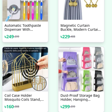
Automatic Toothpaste
Magnetic Curtain
Dispenser With
Buckle, Modern Curtain
Toothbrush Holder
Holder, Multicolor
৳
249
৳
229
৳
399
৳
488
Decoration, Living Room
Accessories - 1 Pair
Coil Case Holder
Dust-Proof Storage Bag
Mosquito Coils Stand,
Holder, Hanging
Mosquito
Handbag Organizer 6
৳
160
৳
299
৳
388
৳
399
Pocket Hanging
Organizer,