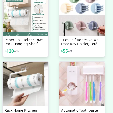
Paper Roll Holder Towel
1Pcs Self Adhesive Wall
Rack Hanging Shelf
Door Key Holder, 180°
Bathroom Storage Toilet
Rotation 3in1 Hook Key
৳
120
৳
55
৳
219
৳
99
Rack Home Kitchen
Holder,
Tissue Accessory 1Pcs
Rack Home Kitchen
Automatic Toothpaste