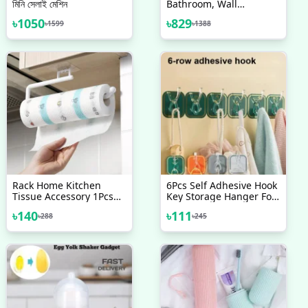
মিনি সেলাই মেশিন
Bathroom, Wall
Mounted Shelf
৳
1050
৳
829
৳
1599
৳
1388
Multifunctional
Toiletries Storage Rack.
Kitchen Seasoning
Bottle Storage Rack.
Cosmetics Organizer
Rack Home Kitchen
6Pcs Self Adhesive Hook
Tissue Accessory 1Pcs
Key Storage Hanger For
Paper Roll Holder Towel
Kitchen Bathroom Door
৳
140
৳
111
৳
288
৳
245
Rack Hanging Shelf
Wall
Bathroom Storage Toilet