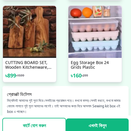
CUTTING BOARD SET,
Egg Storage Box 24
Wooden Kitchenware,
Grids Plastic
Kitchen Essentials,
৳
899
৳
160
৳
1599
৳
299
Recipe Cutting Board,
Set Of 3 Olive Wood
Cheese Chopping
Board, Gift For Couples
প্রোডাক্ট ডিটেলস
নিত্যদিনই আমাদের সুই সুতা দিয়ে সেলাইয়ের প্রয়োজন পড়ে। কখনো কাপড় সেলাই করতে, কখনো জামার
বোতাম লাগাতে সুই সুতা আমাদের লাগেই। তাই আপনাদের জন্য নিয়ে আসলাম Sewing kit box এই
box এ পাচ্ছেন।
কার্টে যোগ করুন
এখনই কিনুন