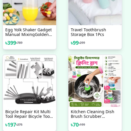
Egg Yolk Shaker Gadget
Travel Toothbrush
Manual MixingGolden
Storage Box 1Pcs
Whisk Eggs Spin Mixer
৳
399
৳
99
৳
789
৳
299
StiringMaker Puller
Cooking Baking Tools
KitchenAccessories
Bicycle Repair Kit Multi
Kitchen Cleaning Dish
Tool Repair Bicycle Tool
Brush Scrubber
Kit 16 In 1
Hydraulic Pressure
৳
197
৳
70
৳
275
৳
199
Cleaner