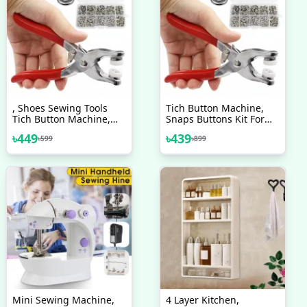
, Shoes Sewing Tools
Tich Button Machine,
Tich Button Machine,
Snaps Buttons Kit For
Snaps Buttons Kit For
Clothes, Shoes Sewing
৳
449
৳
439
৳
599
৳
899
Clothes
Tools
Mini Sewing Machine,
4 Layer Kitchen,