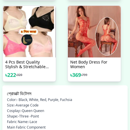
4 Pcs Best Quality
Net Body Dress For
Stylish & Stretchable
Women
Net Bra For Girls &
৳
222
৳
369
৳
320
৳
799
Women
প্রোডাক্ট ডিটেলস
Color:- Black, White, Red, Purple, Fuchsia
Size:-Average Code
Cosplay:-Queen Queen
Shape:-Three -Point
Fabric Name:-Lace
Main Fabric Component