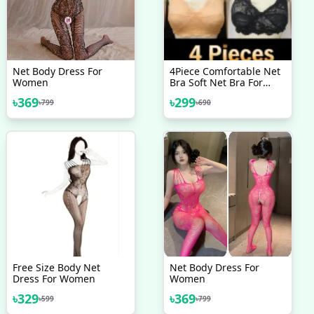
Net Body Dress For
4Piece Comfortable Net
Women
Bra Soft Net Bra For
Women Good Quality
৳
369
৳
299
৳
799
৳
690
New Style
Free Size Body Net
Net Body Dress For
Dress For Women
Women
৳
329
৳
369
৳
599
৳
799