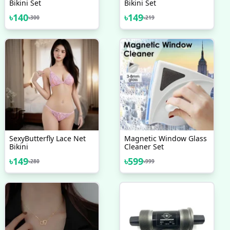
Bikini Set
Bikini Set
৳
140
৳
149
৳
300
৳
219
SexyButterfly Lace Net
Magnetic Window Glass
Bikini
Cleaner Set
৳
149
৳
599
৳
280
৳
999