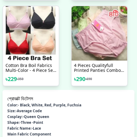
Cotton Bra Boil Fabrics
4 Pieces Qualityfull
Multi-Color - 4 Piece Set
Printed Panties Combo
- Bra - Bra For Girls - ব্রা
Set For Women
৳
229
৳
290
৳
350
৳
690
প্রোডাক্ট ডিটেলস
Color:- Black, White, Red, Purple, Fuchsia
Size:-Average Code
Cosplay:-Queen Queen
Shape:-Three -Point
Fabric Name:-Lace
Main Fabric Component