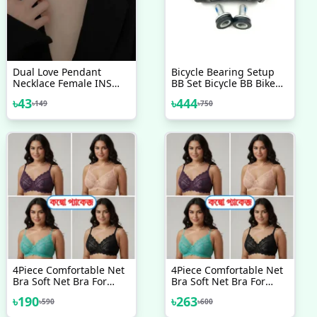
Dual Love Pendant
Bicycle Bearing Setup
Necklace Female INS
BB Set Bicycle BB Bike
Net Red Same Model
Bottom Bracket
৳
43
৳
444
৳
149
৳
750
Harajukuki Neck Chain
Replacement Set Square
Collar Bone
Taper 68mm Cycling
Drivetrain Components
Parts Bicycle Accessories
4Piece Comfortable Net
4Piece Comfortable Net
Bra Soft Net Bra For
Bra Soft Net Bra For
Women
Women & New Style
৳
190
৳
263
৳
590
৳
600