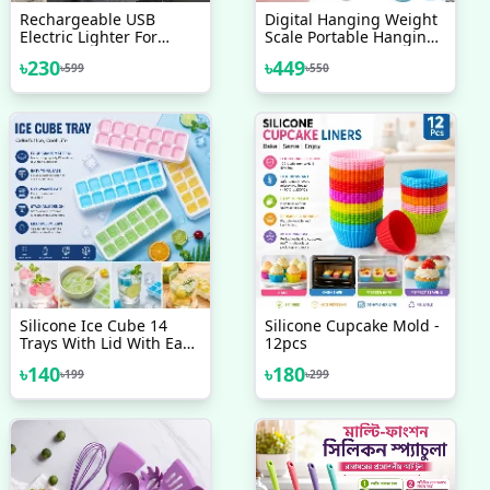
Rechargeable USB
Digital Hanging Weight
Electric Lighter For
Scale Portable Hanging
Candle, Camping, BBQ
Electronic Hook Scale
৳
230
৳
449
৳
599
৳
550
Arc Plasma USB
Rechargeable Lighter
Silicone Ice Cube 14
Silicone Cupcake Mold -
Trays With Lid With Easy
12pcs
Release & Durability,
৳
140
৳
180
৳
199
৳
299
Stackable & Bpa Free Ice
Tray For Drinks, Fruit,
Yogurt, Cocktail, Flexible
Ice Trays For Freezer