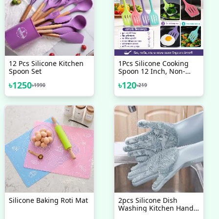
12 Pcs Silicone Kitchen
1Pcs Silicone Cooking
Spoon Set
Spoon 12 Inch, Non-
Stick Slotted Turner
৳
1250
৳
120
৳
1990
৳
219
Spatula
Silicone Baking Roti Mat
2pcs Silicone Dish
Washing Kitchen Hand
Gloves, Magic Silicone