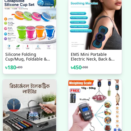
Silicone Folding
EMS Mini Portable
Cup/Mug, Foldable &
Electric Neck, Back &
Portable & Lightweight
Body Pain Relief
৳
180
৳
450
৳
499
৳
900
Travel Cup For Outdoor
Massager 1 PCS
Camping Hiking