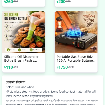
৳
260
৳
200
৳
399
৳
399
Dish Washing Gloves
Silicone Oil Dispenser
Portable Gas Stove Bdz-
Bottle Brush Pastry
155-A, Portable Butane
Basting Brush Oil Honey
Gas Camping Stove,
৳
110
৳
1750
৳
299
৳
2790
Wine Sauce Grill Brush
Portable Outdoor Picnics
For Barbecue
& Camping Camping
Stove
প্রোডাক্ট ডিটেলস
Color : Blue and white
এটি stainless steel এবং food grade silicone food contact material দিয়ে তৈরী
একটি Electric Kettle যা ব্যবহারের জন্য নিরপদ।
পড়ে ভেঙ্গে যাওয়ার কোন চান্স নেই।এটিকে আপনি সহজেই ভাঁজ করে ব্যাগ এ নিতে পারবেন। এবং জায়গাও
কম লাগবেKettle এর সাথে থাকা Power Cord টি মোবাইল চার্জার এর মত খুলে ফেলতে পারবেন।