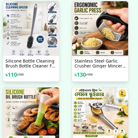
Silicone Bottle Cleaning
Stainless Steel Garlic
Brush Bottle Cleaner For
Crusher Ginger Mincer
Washing Baby Bottles
Squeezer Press Chopper
৳
110
৳
130
৳
199
৳
199
Handle Brush
With Handle Stainless
Steel Garlic Crusher
Ginger Mincer Squeezer
Press Chopper With
Handle