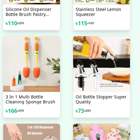
Silicone Oil Dispenser
Stainless Steel Lemon
Bottle Brush Pastry
Squeezer
Basting Brush Oil Honey
৳
110
৳
115
৳
299
৳
199
Wine Sauce Grill Brush
For Barbecue
3 In 1 Multi Bottle
Oil Bottle Stopper Super
Cleaning Sponge Brush
Quality
৳
166
৳
73
৳
299
৳
289