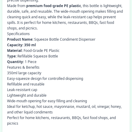
precise dispensing.
Made from
premium food-grade PE plastic
, this bottle is lightweight,
durable, safe, and reusable. The wide-mouth opening makes filling and
cleaning quick and easy, while the leak-resistant cap helps prevent
spills. It is perfect for home kitchens, restaurants, BBQs, fast food
shops, and picnics.
Specifications
Product Name:
Squeeze Bottle Condiment Dispenser
Capacity:
350 ml
Material:
Food-Grade PE Plastic
Type:
Refillable Squeeze Bottle
Quantity:
1 Piece
Features & Benefits
350ml large capacity
Easy-squeeze design for controlled dispensing
Refillable and reusable
Leak-resistant cap
Lightweight and durable
Wide-mouth opening for easy filling and cleaning
Ideal for ketchup, hot sauce, mayonnaise, mustard, oil, vinegar, honey,
and other liquid condiments
Perfect for home kitchens, restaurants, BBQs, fast food shops, and
picnics