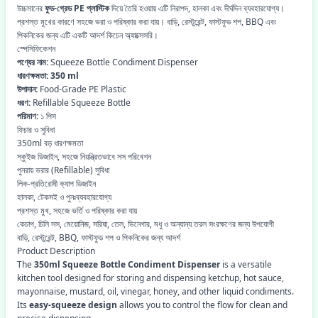
উচ্চমানের
ফুড-গ্রেড PE প্লাস্টিক
দিয়ে তৈরি হওয়ায় এটি নিরাপদ, হালকা এবং দীর্ঘদিন ব্যবহারযোগ্য।
প্রশস্ত মুখের কারণে সহজে ভরা ও পরিষ্কার করা যায়। বাড়ি, রেস্টুরেন্ট, ফাস্টফুড শপ, BBQ এবং
পিকনিকের জন্য এটি একটি আদর্শ কিচেন অ্যাক্সেসরি।
স্পেসিফিকেশন
পণ্যের নাম:
Squeeze Bottle Condiment Dispenser
ধারণক্ষমতা:
350 ml
উপাদান:
Food-Grade PE Plastic
ধরণ:
Refillable Squeeze Bottle
পরিমাণ:
১ পিস
ফিচার ও সুবিধা
350ml বড় ধারণক্ষমতা
স্কুইজ ডিজাইন, সহজে নিয়ন্ত্রিতভাবে সস পরিবেশন
পুনরায় ভরার (Refillable) সুবিধা
লিক-প্রতিরোধী ক্যাপ ডিজাইন
হালকা, টেকসই ও পুনঃব্যবহারযোগ্য
প্রশস্ত মুখ, সহজে ভর্তি ও পরিষ্কার করা যায়
কেচাপ, চিলি সস, মেয়োনিজ, সরিষা, তেল, ভিনেগার, মধু ও অন্যান্য তরল সংরক্ষণের জন্য উপযোগী
বাড়ি, রেস্টুরেন্ট, BBQ, ফাস্টফুড শপ ও পিকনিকের জন্য আদর্শ
Product Description
The
350ml Squeeze Bottle Condiment Dispenser
is a versatile
kitchen tool designed for storing and dispensing ketchup, hot sauce,
mayonnaise, mustard, oil, vinegar, honey, and other liquid condiments.
Its
easy-squeeze design
allows you to control the flow for clean and