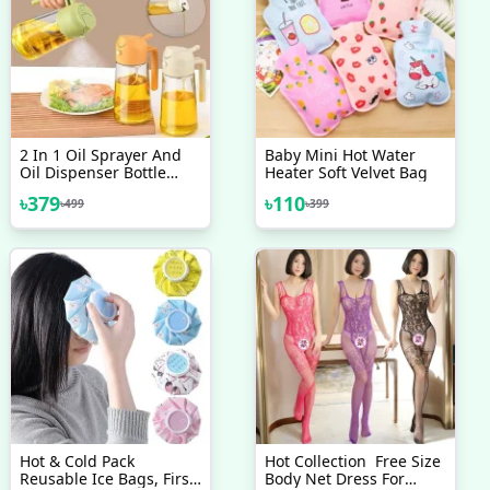
2 In 1 Oil Sprayer And
Baby Mini Hot Water
Oil Dispenser Bottle
Heater Soft Velvet Bag
500ml
৳
379
৳
110
৳
499
৳
399
Hot & Cold Pack
Hot Collection Free Size
Reusable Ice Bags, First
Body Net Dress For