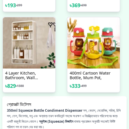
Aid Multipurpose Hot
Women
৳
193
৳
369
৳
299
৳
690
Cold Therapy
4 Layer Kitchen,
400ml Cartoon Water
Bathroom, Wall
Bottle, Mum Pot,
Mounted Shelf
৳
829
৳
333
৳
1388
৳
499
Multifunctional
Toiletries Storage Rack.
Kitchen Seasoning
Bottle Storage Rack.
প্রোডাক্ট ডিটেলস
Cosmetics Organizer
350ml Squeeze Bottle Condiment Dispenser
সস, কেচাপ, মেয়োনিজ, সরিষা, চিলি
সস, তেল, ভিনেগার, মধু এবং অন্যান্য তরল কনডিমেন্ট সহজে সংরক্ষণ ও নিয়ন্ত্রিতভাবে পরিবেশনের জন্য
একটি বহুমুখী কিচেন বোতল।
স্কুইজ (Squeeze) ডিজাইন
থাকায় প্রয়োজন অনুযায়ী সহজেই নির্দিষ্ট
পরিমাণ সস বা তরল বের করা যায়।