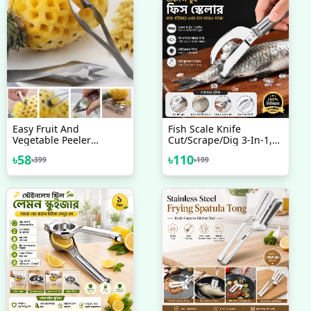
Easy Fruit And
Fish Scale Knife
Vegetable Peeler
Cut/Scrape/Dig 3-In-1,
Pineapple Eye Remover
Fish Scale Knife, Fish
৳
58
৳
110
৳
399
৳
199
Cutter Stainless Steel
Scaler Remover, 3-In-1
Fish Scaler Remover
Cutter, Stainless Steel
Fish Scale Remover,
Stainless Steel 3 In 1
Fish Maw Knife