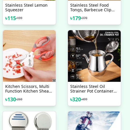
Stainless Steel Lemon
Stainless Steel Food
Squeezer
Tongs, Barbecue Clip
Frying Steak Fried Bread
৳
115
৳
179
৳
199
৳
370
Egg Fried Fish Non-Stick
Grill Tongs BBQ Kitchen
Accessories
Kitchen Scissors, Multi
Stainless Steel Oil
Function Kitchen Shears
Strainer Pot Container
Sharp Bone Cutter
Jug Storage With Filter
৳
130
৳
320
৳
260
৳
499
Stainless Steel Kitchen
Cooking Oil Pot
Scissor