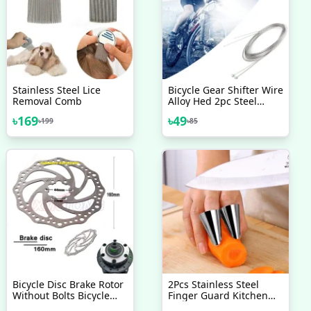
Stainless Steel Lice
Bicycle Gear Shifter Wire
Removal Comb
Alloy Hed 2pc Steel
Mountain Bicycle Shifte
৳
169
৳
49
৳
199
৳
85
Gear Shift Cable Line
Stainless Steel Bicycle
Accessories
Bicycle Disc Brake Rotor
2Pcs Stainless Steel
Without Bolts Bicycle
Finger Guard Kitchen
Brakes Stainless Steel
Tools, Nail Protector