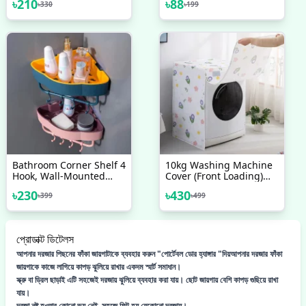
৳
210
৳
88
৳
330
৳
199
Opposite Hole Distance
Safe Chopping Kitchen
44mm Fit
Tools
Mountain160mm Bicycle
Accessories 1 Pc
Bathroom Corner Shelf 4
10kg Washing Machine
Hook, Wall-Mounted
Cover (Front Loading)
Kitchen Bathroom
৳330৳500
৳
230
৳
430
৳
399
৳
499
Triangle Storage Rack
প্রোডাক্ট ডিটেলস
আপনার দরজার পিছনের ফাঁকা জায়গাটাকে ব্যবহার করুন "পোর্টেবল ডোর হ্যাঙ্গার "দিয়আপনার দরজার ফাঁকা
জায়গাকে কাজে লাগিয়ে কাপড় ঝুলিয়ে রাখার একদম স্মার্ট সমাধান।
স্ক্রু বা ড্রিল ছাড়াই এটি সহজেই দরজায় ঝুলিয়ে ব্যবহার করা যায়। ছোট জায়গায় বেশি কাপড় গুছিয়ে রাখা
যায়।
দরজা নষ্ট হওয়ার কোনো ভয় নেই, সহজে ফিট হয় যেকোনো দরজায়।