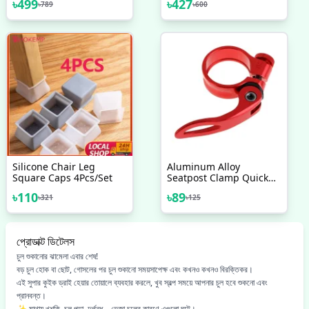
৳
499
৳
427
৳
789
৳
600
Silicone Chair Leg
Aluminum Alloy
Square Caps 4Pcs/set
Seatpost Clamp Quick
31.8mm MTB Bike
৳
110
৳
89
৳
321
৳
125
Cycling Saddle Seat Post
Clamp Quick Release
Lock
প্রোডাক্ট ডিটেলস
চুল শুকানোর ঝামেলা এবার শেষ!
বড় চুল হোক বা ছোট, গোসলের পর চুল শুকানো সময়সাপেক্ষ এবং কখনও কখনও বিরক্তিকর।
এই সুপার কুইক ড্রাই হেয়ার তোয়ালে ব্যবহার করলে, খুব স্বল্প সময়ে আপনার চুল হবে শুকনো এবং
প্রানবন্ত।
✨ মাথায় খুশকি, চুল পড়া, দুর্গন্ধ – ভেজা চুলের কারণে এগুলো ঘটে।