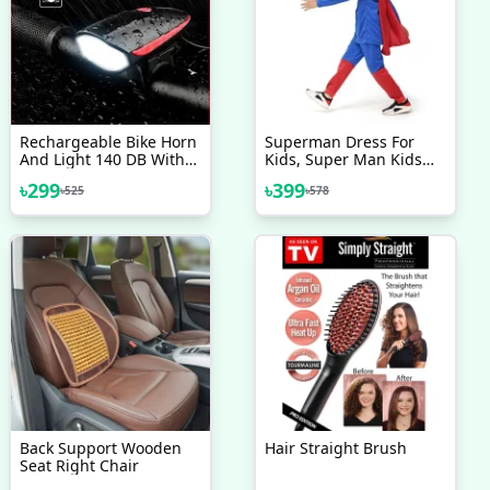
Rechargeable Bike Horn
Superman Dress For
And Light 140 DB With
Kids, Super Man Kids
Super Bright 250 Lumen
Costume Wear,
৳
299
৳
399
৳
525
৳
578
Light 3 Modes
Superman Suit
Back Support Wooden
Hair Straight Brush
Seat Right Chair