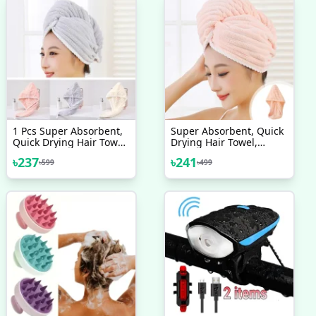
1 Pcs Super Absorbent,
Super Absorbent, Quick
Quick Drying Hair Towel,
Drying Hair Towel,
Microfiber Hair Dry Cap
Microfiber Hair Dry Cap
৳
237
৳
241
৳
599
৳
499
Good Quality