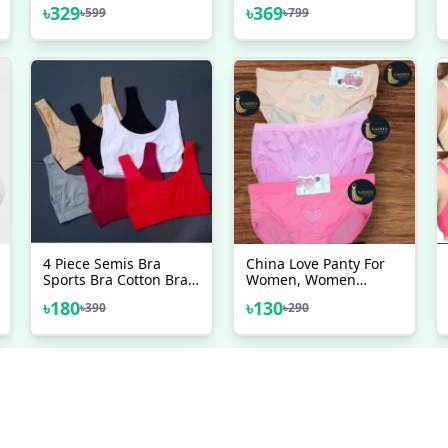
৳
329
৳
369
৳
599
৳
799
4 Piece Semis Bra
China Love Panty For
Sports Bra Cotton Bra
Women, Women
Teenagers & Women
Cotton Panty Mid Waist
৳
180
৳
130
৳
390
৳
290
Bra অরজিনাল ছবি ভিতরে দেওয়া
&amp; Full Coverage
আছে
One PCS