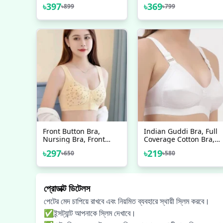
৳
397
৳
369
৳
899
৳
799
Front Button Bra,
Indian Guddi Bra, Full
Nursing Bra, Front
Coverage Cotton Bra,
Closure Bra, Women
Multiple Colour Bras
৳
297
৳
219
৳
650
৳
580
Yoga Sports Bra, Pure
For Women, Ladies
Cotton Ultra Soft Bra
Bra, Cotton Bra 1
প্রোডাক্ট ডিটেলস
পেটের মেদ চাপিয়ে রাখবে এবং নিয়মিত ব্যবহারে স্থায়ী স্লিম করবে।
✅ইন্সট্যান্ট আপনাকে স্লিম দেখাবে।