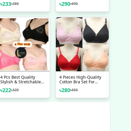
Stretchable Printed Bra
Set For Women
৳
233
৳
290
৳
380
৳
690
For Womens And Girls
4 Pcs Best Quality
4 Pieces High-Quality
Stylish & Stretchable
Cotton Bra Set For
Net Bra For Girls &
Women - Multicolor
৳
222
৳
280
৳
320
৳
650
Women
Randomly Selected
Pack For Comfort