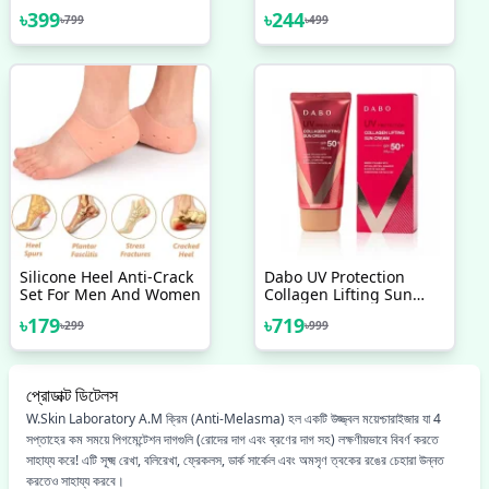
Puffiness And Fine Lines
Cushion CC Cream And
৳
399
৳
244
৳
799
৳
499
40 Ml
BB Cream Foundation
Silicone Heel Anti-Crack
Dabo UV Protection
Set For Men And Women
Collagen Lifting Sun
Cream SPF50+ PA+++
৳
179
৳
719
৳
299
৳
999
70ml
প্রোডাক্ট ডিটেলস
W.Skin Laboratory A.M ক্রিম (Anti-Melasma) হল একটি উজ্জ্বল ময়েশ্চারাইজার যা 4
সপ্তাহের কম সময়ে পিগমেন্টেশন দাগগুলি (রোদের দাগ এবং ব্রণের দাগ সহ) লক্ষণীয়ভাবে বিবর্ণ করতে
সাহায্য করে! এটি সূক্ষ্ম রেখা, বলিরেখা, ফ্রেকলস, ডার্ক সার্কেল এবং অমসৃণ ত্বকের রঙের চেহারা উন্নত
করতেও সাহায্য করবে।