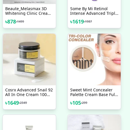
Beaute_Melasmax 3D
Some By Mi Retinol
Whitening Clinic Cream
Intense Advanced Triple
- 40ml
Action Eye Cream 30ml
৳
878
৳
1619
৳
1499
৳
1987
Cosrx Advanced Snail 92
Sweet Mint Concealer
All In One Cream 100
Palette Cream Base Full
ML
Coverage Cover Acne
৳
1649
৳
105
৳
2349
৳
299
Spots Dark Circles Facial
Makeup Foundation