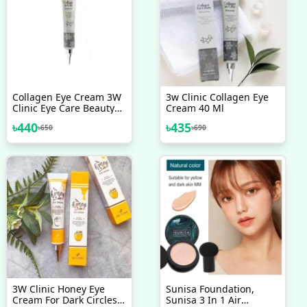
Collagen Eye Cream 3W
3w Clinic Collagen Eye
Clinic Eye Care Beauty
Cream 40 Ml
Products
৳
440
৳
435
৳
650
৳
690
3W Clinic Honey Eye
Sunisa Foundation,
Cream For Dark Circles
Sunisa 3 In 1 Air