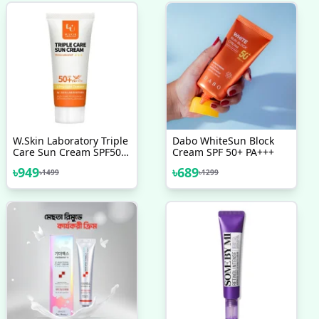
W.Skin Laboratory Triple
Dabo WhiteSun Block
Care Sun Cream SPF50+
Cream SPF 50+ PA+++
PA++++
৳
949
৳
689
৳
1499
৳
1299