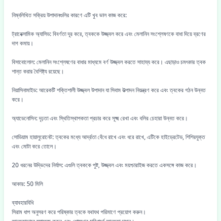
নিম্নলিখিত সক্রিয় উপাদানগুলির কারণে এটি খুব ভাল কাজ করে:
ট্রানেক্সামিক অ্যাসিড: বিবর্ণতা দূর করে, ত্বককে উজ্জ্বল করে এবং মেলানিন সংশ্লেষণকে বাধা দিয়ে ব্রণের
দাগ কমায়।
বিসাবোলোল: মেলানিন সংশ্লেষণের বাধার মাধ্যমে বর্ণ উজ্জ্বল করতে সাহায্য করে। এছাড়াও চমৎকার ত্বক
শান্ত করার বৈশিষ্ট্য রয়েছে।
নিয়াসিনামাইড: আরেকটি শক্তিশালী উজ্জ্বল উপাদান যা সিবাম উত্পাদন নিয়ন্ত্রণ করে এবং ত্বকের গঠন উন্নত
করে।
অ্যাডেনোসিন: দৃঢ়তা এবং স্থিতিস্থাপকতা প্রচার করে সূক্ষ্ম রেখা এবং বলির চেহারা উন্নত করে।
সোডিয়াম হায়ালুরোনেট: ত্বকের মধ্যে আর্দ্রতা বেঁধে রাখে এবং ধরে রাখে, এটিকে হাইড্রেটেড, শিশিরযুক্ত
এবং মোটা করে তোলে।
20 ধরনের উদ্ভিদের নির্যাস: এগুলি ত্বককে পুষ্ট, উজ্জ্বল এবং ময়শ্চারাইজ করতে একসঙ্গে কাজ করে।
আকার: 50 মিলি
ব্যাবহারবিধি
সিরাম ধাপ অনুসরণ করে পরিষ্কার ত্বকে যথাযথ পরিমাণে প্রয়োগ করুন।