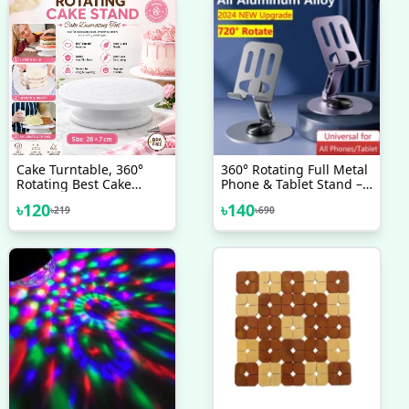
Cake Turntable, 360°
360° Rotating Full Metal
Rotating Best Cake
Phone & Tablet Stand –
Turntable
Aluminum Alloy
৳
120
৳
140
৳
219
৳
690
Adjustable Desktop
Holder For Mobile
Devices Best Quality