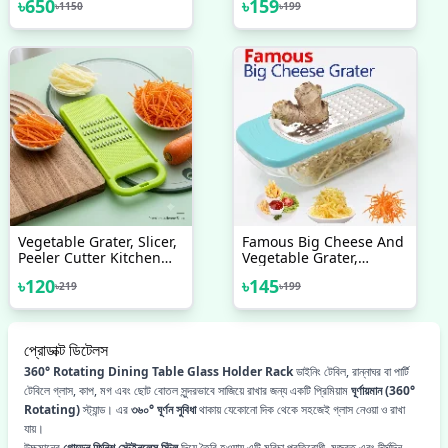
৳
650
৳
159
৳
1150
৳
199
Electric Water Kettle
Egg Beater Mixer
Vegetable Grater, Slicer,
Famous Big Cheese And
Peeler Cutter Kitchen
Vegetable Grater,
Tool Accessories
Unbreakable Plastic
৳
120
৳
145
৳
219
৳
199
With Steel Net
প্রোডাক্ট ডিটেলস
360° Rotating Dining Table Glass Holder Rack
ডাইনিং টেবিল, রান্নাঘর বা পার্টি
টেবিলে গ্লাস, কাপ, মগ এবং ছোট বোতল সুন্দরভাবে সাজিয়ে রাখার জন্য একটি প্রিমিয়াম
ঘূর্ণায়মান (360°
Rotating)
স্ট্যান্ড। এর
৩৬০° ঘূর্ণন সুবিধা
থাকায় যেকোনো দিক থেকে সহজেই গ্লাস নেওয়া ও রাখা
যায়।
উচ্চমানের
গোল্ডেন ফিনিশ স্টেইনলেস স্টিল
দিয়ে তৈরি হওয়ায় এটি মরিচা প্রতিরোধী, মজবুত এবং দীর্ঘদিন