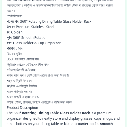
ব্যবহারযোগ্য। আধুনিক ও আকর্ষণীয় ডিজাইন আপনার ডাইনিং টেবিল বা কিচেনের সৌন্দর্য আরও বাড়িয়ে
তোলে।
স্পেসিফিকেশন
পণ্যের নাম:
360° Rotating Dining Table Glass Holder Rack
উপাদান:
Premium Stainless Steel
রং:
Golden
ঘূর্ণন:
360° Smooth Rotation
ধরণ:
Glass Holder & Cup Organizer
পরিমাণ:
১ পিস
ফিচার ও সুবিধা
360° মসৃণভাবে ঘোরানো যায়
প্রিমিয়াম গোল্ডেন স্টেইনলেস স্টিল নির্মাণ
মরিচা প্রতিরোধী ও টেকসই
গ্লাস, কাপ, মগ ও ছোট বোতল গুছিয়ে রাখার জন্য উপযোগী
শক্ত ও স্থিতিশীল বেস
আধুনিক ও এলিগ্যান্ট ডিজাইন
সহজে পরিষ্কার করা যায়
জায়গা সাশ্রয়ী ও ব্যবহার সহজ
ডাইনিং টেবিল, রান্নাঘর, ক্যাফে, রেস্টুরেন্ট ও পার্টির জন্য আদর্শ
Product Description
The
360° Rotating Dining Table Glass Holder Rack
is a premium
organizer designed to neatly store and display glasses, cups, mugs, and
small bottles on your dining table or kitchen countertop. Its
smooth