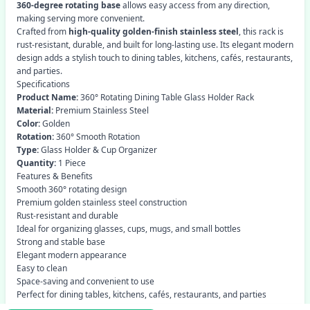
360-degree rotating base
allows easy access from any direction,
making serving more convenient.
Crafted from
high-quality golden-finish stainless steel
, this rack is
rust-resistant, durable, and built for long-lasting use. Its elegant modern
design adds a stylish touch to dining tables, kitchens, cafés, restaurants,
and parties.
Specifications
Product Name:
360° Rotating Dining Table Glass Holder Rack
Material:
Premium Stainless Steel
Color:
Golden
Rotation:
360° Smooth Rotation
Type:
Glass Holder & Cup Organizer
Quantity:
1 Piece
Features & Benefits
Smooth 360° rotating design
Premium golden stainless steel construction
Rust-resistant and durable
Ideal for organizing glasses, cups, mugs, and small bottles
Strong and stable base
Elegant modern appearance
Easy to clean
Space-saving and convenient to use
Perfect for dining tables, kitchens, cafés, restaurants, and parties