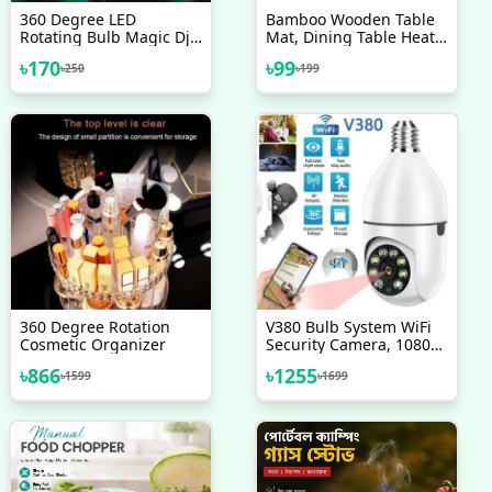
360 Degree LED
Bamboo Wooden Table
Rotating Bulb Magic Dj
Mat, Dining Table Heat
Disco Light For Festival
Resistant Mat, Heat
৳
170
৳
99
৳
250
৳
199
Home Shop Diwali
Insulation Pads
Wedding Birthday Party
Decoration
360 Degree Rotation
V380 Bulb System WiFi
Cosmetic Organizer
Security Camera, 1080P
Wireless 360 Degree
৳
866
৳
1255
৳
1599
৳
1699
Camera