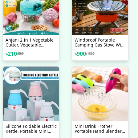
Anjani 2 In 1 Vegetable
Windproof Portable
Cutter, Vegetable
Camping Gas Stove With
Chopper
Hose (Connection Tube)
৳
210
৳
900
৳
599
৳
1300
| Lotus Camping Stove
With Connection Tube
Silicone Foldable Electric
Mini Drink Frother
Kettle, Portable Mini
Portable Hand Blender
Electric Kettle For Travel,
For Lassi Milk Coffee