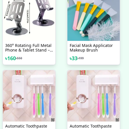
360° Rotating Full Metal
Facial Mask Applicator
Phone & Tablet Stand –
Makeup Brush
Aluminum Alloy
৳
160
৳
33
৳
550
৳
199
Adjustable Desktop
Holder For Mobile
Devices
Automatic Toothpaste
Automatic Toothpaste