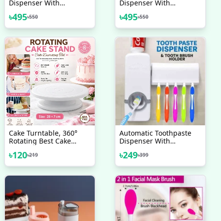
Dispenser With
Dispenser With
Toothbrush Holder
Toothbrush Holder
৳
495
৳
495
৳
550
৳
550
Cake Turntable, 360°
Automatic Toothpaste
Rotating Best Cake
Dispenser With
Turntable
Toothbrush Holder
৳
120
৳
249
৳
219
৳
399