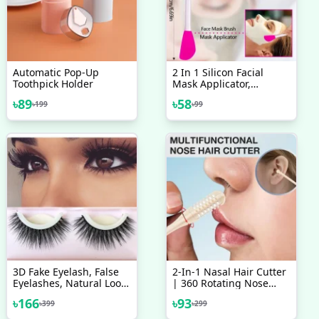
Automatic Pop-Up
2 In 1 Silicon Facial
Toothpick Holder
Mask Applicator,
Handheld Face Wash
৳
89
৳
58
৳
199
৳
99
Brush For Pore
Cleansing, Gentle
Exfoliating, Removing
Blackhead Brush
3D Fake Eyelash, False
2-In-1 Nasal Hair Cutter
Eyelashes, Natural Look
| 360 Rotating Nose
Eyelash For Makeup
Hair Trimmer & Manual
৳
166
৳
93
৳
399
৳
299
Ear Picker | Portable
Double-Sided Nose &