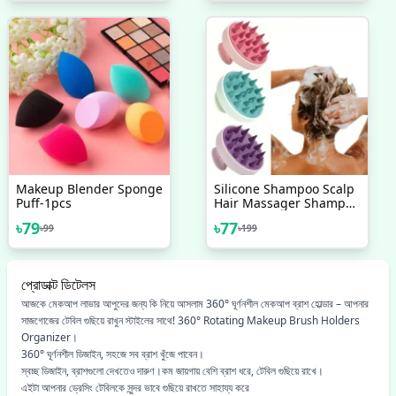
Ear Hair Trimmer
Makeup Blender Sponge
Silicone Shampoo Scalp
Puff-1pcs
Hair Massager Shampoo
Massage Comb Bath
৳
79
৳
77
৳
99
৳
199
Massage Brush Scalp
Massager Hair Shower
Brush Comb Care Tool
প্রোডাক্ট ডিটেলস
আজকে মেকআপ লাভার আপুদের জন্য কি নিয়ে আসলাম
360° ঘূর্ণনশীল মেকআপ ব্রাশ হোল্ডার – আপনার
সাজগোজের টেবিল গুছিয়ে রাখুন স্টাইলের সাথে! 360° Rotating Makeup Brush Holders
Organizer।
360° ঘূর্ণনশীল ডিজাইন, সহজে সব ব্রাশ খুঁজে পাবেন।
স্বচ্ছ ডিজাইন, ব্রাশগুলো দেখতেও দারুণ।
কম জায়গায় বেশি ব্রাশ ধরে, টেবিল গুছিয়ে রাখে।
এইটা আপনার ড্রেসিং টেবিলকে সুন্দর ভাবে গুছিয়ে রাখতে সাহায্য করে