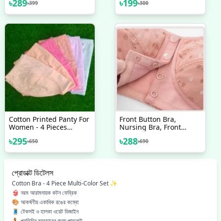
৳
289
৳
199
৳
399
৳
300
Yoga Sports Bra, Pure
Cotton Ultra Soft Bra
Cotton Printed Panty For
Front Button Bra,
Women - 4 Pieces
Nursing Bra, Front
Multiple Colour
Closure Bra, Women
৳
295
৳
288
৳
650
৳
690
Yoga Sports Bra, Pure
Cotton Ultra Soft Bra
One PCS
প্রোডাক্ট ডিটেলস
Cotton Bra - 4 Piece Multi-Color Set ✨
👙 নরম আরামদায়ক কটন ফেব্রিক
🎨 আকর্ষণীয় একাধিক রঙের কম্বো
🧵 টেকসই ও হালকা ওয়েট ডিজাইন
💃 প্রতিদিন ব্যবহারের জন্য পারফেক্ট