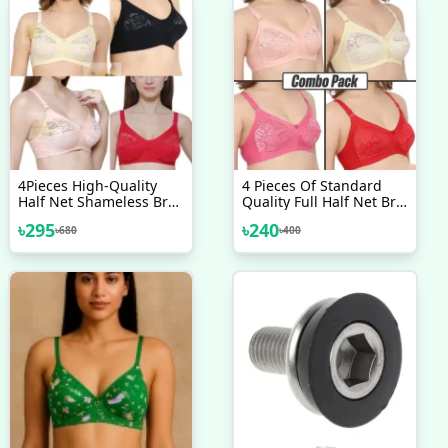
4Pieces High-Quality
4 Pieces Of Standard
Half Net Shameless Bra
Quality Full Half Net Bra
Set For Women & Girls
For Women & Girls
৳
295
৳
240
৳
680
৳
400
And High Quality