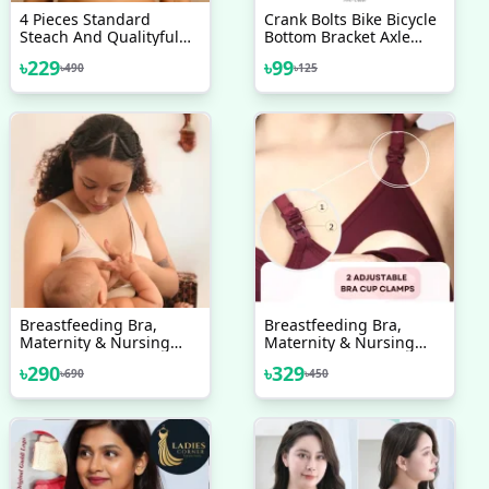
4 Pieces Standard
Crank Bolts Bike Bicycle
Steach And Qualityful
Bottom Bracket Axle
Stretchable Printed Bra
Crank 8MM Allen Key
৳
229
৳
99
৳
490
৳
125
For Womens And Girls &
Arm Bolts Crank High
Good Quality
Quality 1 Pc
Breastfeeding Bra,
Breastfeeding Bra,
Maternity & Nursing
Maternity & Nursing
Bra, Women's Cotton
Bra, Women's Cotton
৳
290
৳
329
৳
690
৳
450
Non Padded Bra
Non Padded Bra