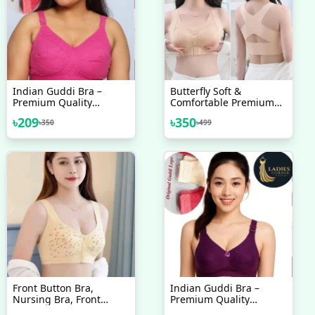
Indian Guddi Bra –
Butterfly Soft &
Premium Quality
Comfortable Premium
Collection 1 Pcs
Quality Breathable Push
৳
209
৳
350
৳
350
৳
499
Up Bra For Women's,
Sexy Bra Lingerie
Seamless Female Bra
Front Button Bra,
Indian Guddi Bra –
Nursing Bra, Front
Premium Quality
Closure Bra, Women
Collection