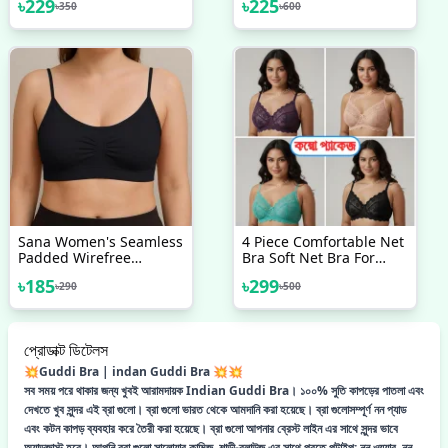
৳
229
৳
225
৳
350
৳
600
অরজিনাল ছবি ভিতরে দেওয়া আছে
Sana Women's Seamless
4 Piece Comfortable Net
Padded Wirefree
Bra Soft Net Bra For
Comfort Bra New Model
Women
৳
185
৳
299
৳
290
৳
500
1 PCS
প্রোডাক্ট ডিটেলস
💥Guddi Bra | indan Guddi Bra 💥💥
সব সময় পরে থাকার জন্য খুবই আরামদায়ক Indian Guddi Bra। ১০০% সুতি কাপড়ের পাতলা এবং
দেখতে খুব সুন্দর এই ব্রা গুলো। ব্রা গুলো ভারত থেকে আমদানি করা হয়েছে। ব্রা গুলোসম্পূর্ণ নন প্যাড
এবং কটন কাপড় ব্যবহার করে তৈরী করা হয়েছে। ব্রা গুলো আপনার ব্রেস্ট লাইন এর সাথে সুন্দর ভাবে
অ্যাডজাস্ট হবে। আপনি ব্রা গুলো সালোয়ার কামিজ, শাড়ী-ব্লাউজ এর সাথে পরতে পটাইপ: নন ওয়্যার, নন