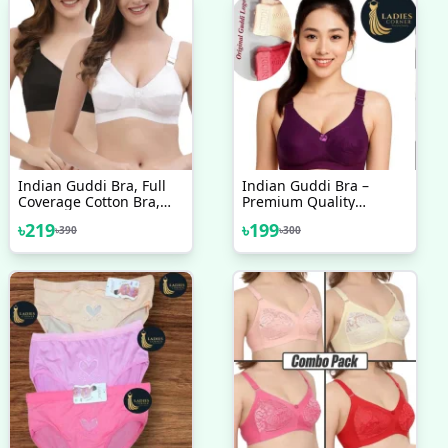
Indian Guddi Bra, Full
Indian Guddi Bra –
Coverage Cotton Bra,
Premium Quality
Bras For Women, Ladies
Collection
৳
219
৳
199
৳
390
৳
300
Bra, Cotton Bra One PCS
Random Colour