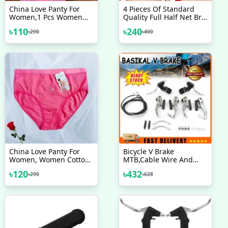
China Love Panty For
4 Pieces Of Standard
Women,1 Pcs Women
Quality Full Half Net Bra
Cotton Panty Mid Waist
For Women & Girls
৳
110
৳
240
৳
290
৳
400
&amp; Full Coverage
China Love Panty For
Bicycle V Brake
Women, Women Cotton
MTB,Cable Wire And
Panty Mid Waist &amp;
Break Lever Full Set
৳
120
৳
432
৳
290
৳
628
Full Coverage & Good
Quality