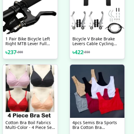
1 Pair Bike Bicycle Left
Bicycle V Brake Brake
Right MTB Lever Full
Levers Cable Cycling
Aluminium Alloy Brake
Handlebar Short Brake
৳
237
৳
422
৳
300
৳
550
Handles
Clutch Lever Gear Cable
Wire Hosing Full Set
Bicycle Accessories
Cotton Bra Boil Fabrics
4pcs Semis Bra Sports
Multi-Color - 4 Piece Set
Bra Cotton Bra
- Bra - Bra For Girls - ব্রা
Teenagers & Women Bra