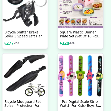
Bicycle Shifter Brake
Square Plastic Dinner
Lever 3 Speed Left Hand
Plate Set (Set Of 10 Pcs)
1 Pcs
Colorful Snacks /
৳
277
৳
320
৳
650
৳
680
Breakfast Plate With
Stand
Bicycle Mudguard Set
1Pcs Digital Scale Strip
Splash Protection For
Watch For Kids- Boys &
Front Rear Mudguard
Girls, Silicone Slap Band