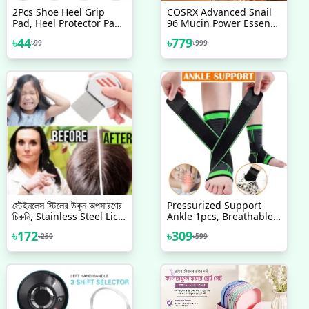
2Pcs Shoe Heel Grip
COSRX Advanced Snail
Pad, Heel Protector Pad,
96 Mucin Power Essence
Heel Pad, Shoe Pad
30 Ml
৳
44
৳
779
৳
99
৳
999
স্টেইনলেস স্টিলের উকুন অপসারণের
Pressurized Support
চিরুনি, Stainless Steel Lice
Ankle 1pcs, Breathable
Removal Comb One PCS
Ankle Compression
৳
172
৳
309
৳
250
৳
599
Sleeve With Adjustable
Wrap