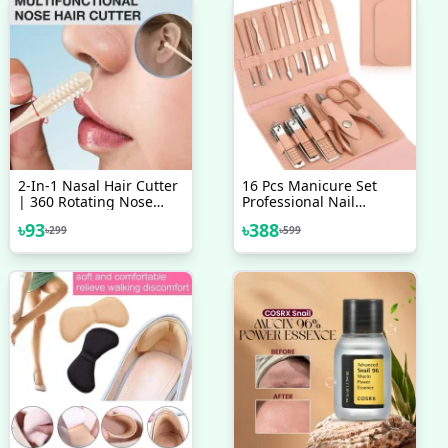
2-In-1 Nasal Hair Cutter
16 Pcs Manicure Set
| 360 Rotating Nose
Professional Nail
Hair Trimmer & Manual
Clippers Pedicure Kit,
৳
93
৳
388
৳
299
৳
599
Ear Picker | Portable
Double-Sided Nose &
Ear Hair Trimmer