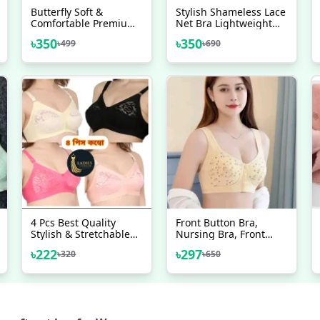
Butterfly Soft &
Stylish Shameless Lace
Comfortable Premium
Net Bra Lightweight
Quality Breathable
And Comfortable Lace
৳
350
৳
350
৳
499
৳
690
Push Up Bra For
Bra - 4 Piece
Women's, Sexy Bra
Lingerie Seamless
Female Bra
4 Pcs Best Quality
Front Button Bra,
Stylish & Stretchable
Nursing Bra, Front
Net Bra For Girls &
Closure Bra, Women
৳
222
৳
297
৳
320
৳
650
Women
Yoga Sports Bra, Pure
Cotton Ultra Soft Bra