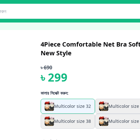
4Piece Comfortable Net Bra Sof
New Style
৳
690
৳
299
কালার সিলেক্ট করুন:
Multicolor size 32
Multicolor size
Multicolor size 38
Multicolor size