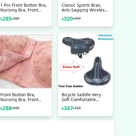
1 Pcs Front Button Bra,
Classic Sports Bras,
Nursing Bra, Front
Anti-Sagging Wireless
Closure Bra, Women
Push-Up Bra Wide
৳
285
৳
320
৳
380
৳
499
Yoga Sports Bra, Pure
Strap Sleep
Cotton Ultra Soft Bra
Comfortable Full
Coverage Shaping
Sports Bra
Front Button Bra,
Bicycle Saddle Very
Nursing Bra, Front
Soft Comfortable
Closure Bra, Women
Bicycle Accessories
৳
288
৳
347
৳
690
৳
420
Yoga Sports Bra, Pure
Cotton Ultra Soft Bra
One PCS