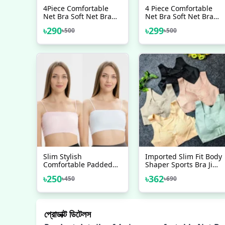
4Piece Comfortable
4 Piece Comfortable
Net Bra Soft Net Bra
Net Bra Soft Net Bra
For Women’s Style
For Women
৳
290
৳
299
৳
500
৳
500
Slim Stylish
Imported Slim Fit Body
Comfortable Padded
Shaper Sports Bra Jim
Bra For Teenager Girls
Training Bra
৳
250
৳
362
৳
450
৳
690
Comfortable Bra
Padded Bra For
Women One PCS
প্রোডাক্ট ডিটেলস