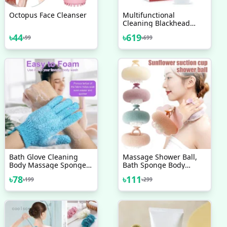
Octopus Face Cleanser
Multifunctional
Cleaning Blackhead
Remover Black Head
৳
44
৳
619
৳
99
৳
699
Remover
Bath Glove Cleaning
Massage Shower Ball,
Body Massage Sponge
Bath Sponge Body
Wash Skin Moisturizing
Cleaning Brush
৳
78
৳
111
৳
199
৳
299
SPA Five Fingers Shower
Scrub Gloves Foam