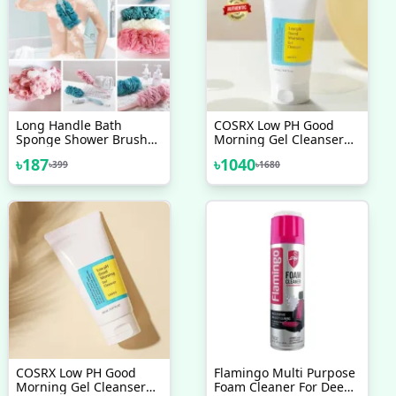
Long Handle Bath
COSRX Low PH Good
Sponge Shower Brush
Morning Gel Cleanser
Back Scrubber For
150ml
৳
187
৳
1040
৳
399
৳
1680
Shower Soft Mesh Body
Back Cleaner Washer
Body Bath Massage
Brush
COSRX Low PH Good
Flamingo Multi Purpose
Morning Gel Cleanser
Foam Cleaner For Deep