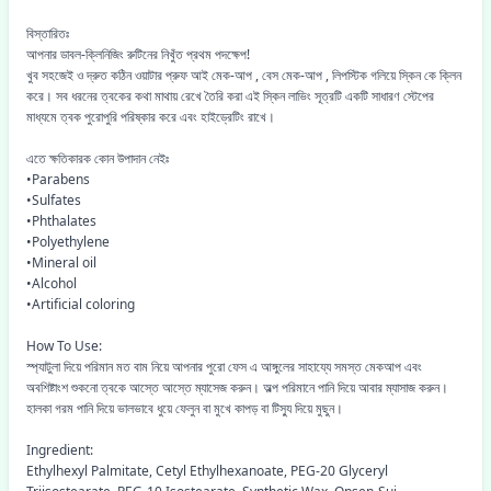
বিস্তারিতঃ
আপনার ডাবল-ক্লিনিজিং রুটিনের নিখুঁত প্রথম পদক্ষেপ!
খুব সহজেই ও দ্রুত কঠিন ওয়াটার প্রুফ আই মেক-আপ , বেস মেক-আপ , লিপস্টিক গলিয়ে স্কিন কে ক্লিন
করে। সব ধরনের ত্বকের কথা মাথায় রেখে তৈরি করা এই স্কিন লাভিং সূত্রটি একটি সাধারণ স্টেপের
মাধ্যমে ত্বক পুরোপুরি পরিষ্কার করে এবং হাইড্রেটিং রাখে।
এতে ক্ষতিকারক কোন উপাদান নেইঃ
•Parabens
•Sulfates
•Phthalates
•Polyethylene
•Mineral oil
•Alcohol
•Artificial coloring
How To Use:
স্প্যাটুলা দিয়ে পরিমান মত বাম নিয়ে আপনার পুরো ফেস এ আঙ্গুলের সাহায্যে সমস্ত মেকআপ এবং
অবশিষ্টাংশ শুকনো ত্বকে আস্তে আস্তে ম্যাসেজ করুন। অল্প পরিমানে পানি দিয়ে আবার ম্যাসাজ করুন।
হালকা গরম পানি দিয়ে ভালভাবে ধুয়ে ফেলুন বা মুখে কাপড় বা টিস্যু দিয়ে মুছুন।
Ingredient:
Ethylhexyl Palmitate, Cetyl Ethylhexanoate, PEG-20 Glyceryl