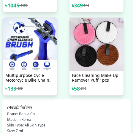
COSRX Low PH Good
Cleaning Car Interior
৳
1045
৳
349
৳
1680
৳
542
Morning Gel Cleanser
Leather Carpet And
150ml
Upholstery 650 ML Car
Foam Cleaner Spray Car
Cleaner Foam Cleaner
Spray Suitable For Car
Seats Dashboard
Cleaner Car Cleaning
Upholstery Spray
Multipurpose Cycle
Face Cleaning Make Up
Motorcycle Bike Chain
Remover Puff 1pcs
Cleaner Brush Assorted
৳
133
৳
58
৳
199
৳
319
Colour
প্রোডাক্ট ডিটেলস
Brand: Banila Co
Made in Korea
Skin Type: All Skin Type
Size: 7 ml