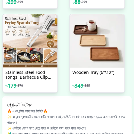
৳
299
৳
88
৳
399
৳
299
Serving Tray
Vegetables Meat
Stainless Steel Food
Wooden Tray (6"\12")
Tongs, Barbecue Clip
Frying Steak Fried Bread
৳
179
৳
349
৳
370
৳
555
Egg Fried Fish Non-Stick
Grill Tongs BBQ Kitchen
Accessories
প্রোডাক্ট ডিটেলস
🔥 এখন ঘন্টার কাজ হবে মিনিটে🔥
✨ রান্নায় প্রয়োজনীয় সকল কাটিং আমাদের এই ভেজিটেবল কাটার এর মাধ্যমে দ্রুত এবং সহজেই করতে
পারবেন।
✨একদিকে যেমন সময় বেঁচে যাবে অপরদিকে কষ্টও কমে যাবে বহুগুনে !
🔰আলু, শসা, গাজর, পেয়াজ সহ সকল প্রকার সবজি স্লাইস করা যাবে । এবং একই মেশিনে অনেকগুলো