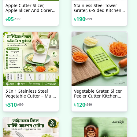
Apple Cutter Slicer,
Stainless Steel Tower
Apple Slicer And Corer
Grater, 6-Sided Kitchen
Tool
Grater And Slicer
৳
95
৳
190
৳
199
৳
399
5 In 1 Stainless Steel
Vegetable Grater, Slicer,
Vegetable Cutter – Multi
Peeler Cutter Kitchen
Function Slicer, Grater &
Tool Accessories
৳
310
৳
120
৳
499
৳
219
Chopper For Kitchen