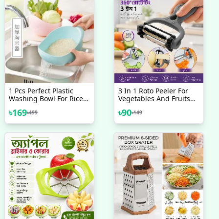
1 Pcs Perfect Plastic
3 In 1 Roto Peeler For
Washing Bowl For Rice
Vegetables And Fruits
Vegetables Fruits
Cutter
৳
169
৳
90
৳
499
৳
149
Container - Simplify
Kitchen Prep With This
Versatile Washing Bowl