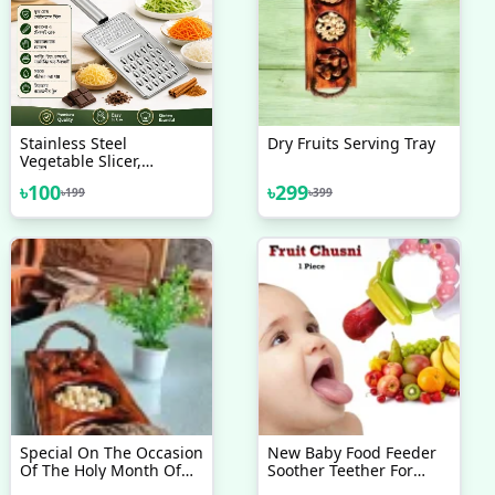
Stainless Steel
Dry Fruits Serving Tray
Vegetable Slicer,
Shredder, Cheese
৳
100
৳
299
৳
199
৳
399
Grater, Vegetable
Julienne Slicer, Carrot
Grater, Ginger Shredder
Special On The Occasion
New Baby Food Feeder
Of The Holy Month Of
Soother Teether For
Ramadan. Dry Fruits
Eating Fresh Fruit