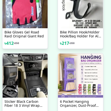
Bike Gloves Gel Road
Bike Pillion Hook/Holder
Raid Original Giant Red
Hook/Bag Holder For All
Bikes (Made In India) -
৳
412
৳
217
৳
550
৳
350
Bike Accessories
Sticker Black Carbon
6 Pocket Hanging
Fiber 18 3 Vinyl Wrap
Organizer, Dust-Proof
Texture 3D Self Adhesive
Storage Bag Holder,