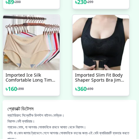
৳
89
৳
230
৳
200
৳
299
DIY Decor Bike
Hanging Handbag
Motorcycle Car Stickers
Organizer
Imported Ice Silk
Imported Slim Fit Body
Comfortable Long Time
Shaper Sports Bra Jim
Useable Panty
Training Bra
৳
160
৳
360
৳
390
৳
690
Underwear For Women -
Comfortable Bra Padded
One Piece
Bra For Women
প্রোডাক্ট ডিটেলস
ম্যাটেরিয়াল: সিন্থেটিক রিপস্টপ নাইলন ফেব্রিক।
নিরাপদ বেবী ক্যারিয়ার।
প্যাডেড ফোম, যা আপনার সোনামনিকে রাখবে আঘাত থেকে নিরাপদ।
সপিং বা কোন জাগায় ট্রাভেলে গেলে আপনার সোনামনিকে বহনের জন্য এই বেবি ক্যারিয়ারটি ব্যবহার করতে
পারেন।