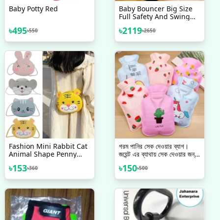
Baby Potty Red
Baby Bouncer Big Size
Full Safety And Swing
Jumper Red
৳
495
৳
2119
৳
550
৳
2650
Fashion Mini Rabbit Cat
গরম পানির সেক দেওয়ার ব্যাগ।
Animal Shape Penny
জয়েন্ট এর ব্যাথায় সেক দেওয়ার জন্য
Purse Kids Girls Purses
খুবই উপকারী। Mini Hot
৳
153
৳
150
৳
360
৳
500
Crossbody Handbags
Water Heater Bag