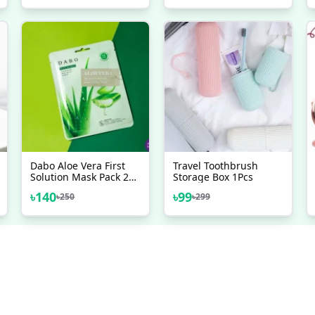
Travel Brushes For
Hair, Folding Hair
Brush With Makeup
Mirror, Round Hair
Massage Comb For
Women Girls
Dabo Aloe Vera First
Travel Toothbrush
Solution Mask Pack 23g
Storage Box 1Pcs
মেড ইন কোরিয়া 🇰🇷
৳
140
৳
99
৳
250
৳
299