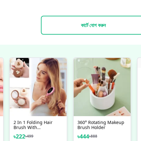
কার্টে যোগ করুন
2 In 1 Folding Hair
360° Rotating Makeup
Brush With
Brush Holder
Mirror,Compact Travel
৳
222
৳
444
৳
499
৳
888
Hair Brush, Portable