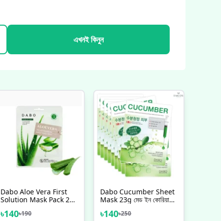
এখনই কিনুন
Dabo Aloe Vera First
Dabo Cucumber Sheet
Solution Mask Pack 23g
Mask 23g মেড ইন কোরিয়া
ALOEVERA
🇰🇷
৳
140
৳
140
৳
190
৳
250