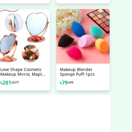
Love Shape Cosmetic
Makeup Blender
Makeup Mirror, Maple
Sponge Puff-1pcs
Leaf Table Mirror
৳
281
৳
79
৳
577
৳
99