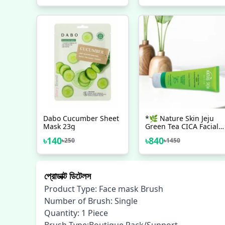
Retractable Mini Facial
Circles Facial Makeup
Makeup Tool
Foundation
Dabo Cucumber Sheet
*🌿 Nature Skin Jeju
Mask 23g
Green Tea CICA Facial
Foam* *মেড ইন কোরিয়া 🇰🇷
৳
140
৳
840
৳
250
৳
1450
| প্রাকৃতিক যত্নে গভীর ক্লিনজিং
প্রোডাক্ট ডিটেলস
Product Type: Face mask Brush
Number of Brush: Single
Quantity: 1 Piece