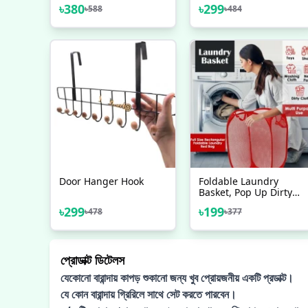
Clip, Plastic Cloth
Inch Quran Sharif Wall
৳
380
৳
299
৳
588
৳
484
Drying Stand Hanger
Stand Jainamaj Hanger
Door Hanger Hook
Foldable Laundry
Basket, Pop Up Dirty
Clothes Storage Bag
৳
299
৳
199
৳
478
৳
377
Washing Laundry
Basket Bag Bin,
Washing Bag
প্রোডাক্ট ডিটেলস
যেকোনো বারান্দায় কাপড় শুকানো জন্য খুব প্রোয়জনীয় একটি প্রডাক্ট।
যে কোন বারান্দায় গ্রিরিলে সাথে সেট করতে পারবেন।