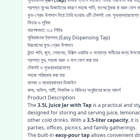
সুবিধাজনক
ট্যাপ (Tap)
থাকায় গ্লাসে সহজেই পানীয় পরিবেশন করা যায
প্রশস্ত মুখের ডিজাইনের কারণে সহজে পানি, ফলের টুকরা বা বরফ যোগ 
ফুড-গ্রেড উপাদান দিয়ে তৈরি হওয়ায় এটি টেকসই এবং পুনঃব্যবহারযোগ্
ফিচার ও সুবিধা
ধারণক্ষমতা: ৩.৫ লিটার
সুবিধাজনক ট্যাপসহ (Easy Dispensing Tap)
উচ্চমানের ফুড-গ্রেড উপাদান
ঠান্ডা পানি, জুস, লেমনেড, ডিটক্স ওয়াটার ও অন্যান্য পানীয়ের জন্য উপয
প্রশস্ত মুখ, সহজে বরফ ও ফল যোগ করা যায়
টেকসই ও পুনঃব্যবহারযোগ্য
সহজে পরিষ্কার করা যায়
হালকা ও ব্যবহারবান্ধব ডিজাইন
বাসা, অফিস, পার্টি, পিকনিক ও বিভিন্ন অনুষ্ঠানের জন্য আদর্শ
Product Description
The
3.5L Juice Jar with Tap
is a practical and s
designed for storing and serving juice, lemonad
other cold drinks. With a
3.5-liter capacity
, it 
parties, offices, picnics, and family gatherings.
The built-in
easy-pour tap
allows convenient dis