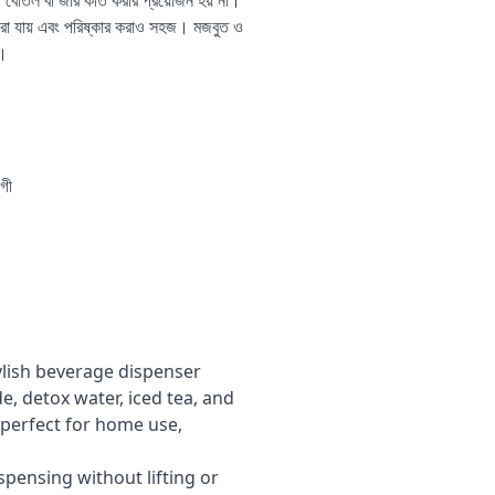
়, বোতল বা জার কাত করার প্রয়োজন হয় না।
করা যায় এবং পরিষ্কার করাও সহজ। মজবুত ও
য।
োগী
tylish beverage dispenser
e, detox water, iced tea, and
is perfect for home use,
pensing without lifting or