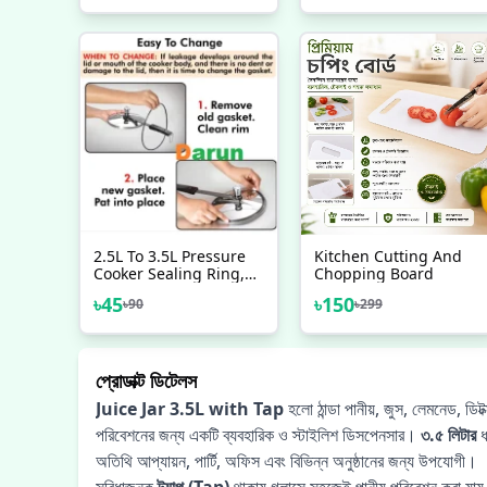
2.5L To 3.5L Pressure
Kitchen Cutting And
Cooker Sealing Ring,
Chopping Board
Rubber Ring Gasket,
৳
45
৳
150
৳
90
৳
299
Pressure Cooker
Replacement Rubber
Gaskets, Pressure
Cooker Parts
প্রোডাক্ট ডিটেলস
Juice Jar 3.5L with Tap
হলো ঠান্ডা পানীয়, জুস, লেমনেড, ডিটক
পরিবেশনের জন্য একটি ব্যবহারিক ও স্টাইলিশ ডিসপেনসার।
৩.৫ লিটার
ধ
অতিথি আপ্যায়ন, পার্টি, অফিস এবং বিভিন্ন অনুষ্ঠানের জন্য উপযোগী।