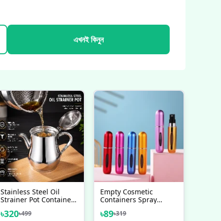
এখনই কিনুন
Stainless Steel Oil
Empty Cosmetic
Strainer Pot Container
Containers Spray
Jug Storage With Filter
Atomizer Bottle For
৳
320
৳
89
৳
499
৳
319
Cooking Oil Pot
Travel - 5ml