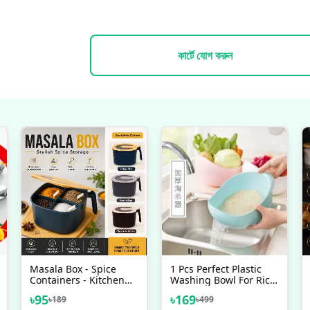
কার্টে যোগ করুন
Masala Box - Spice
1 Pcs Perfect Plastic
Containers - Kitchen
Washing Bowl For Rice
Spice Box - Kitchen
Vegetables Fruits
৳
95
৳
169
৳
189
৳
499
Spice Containers
Container - Simplify