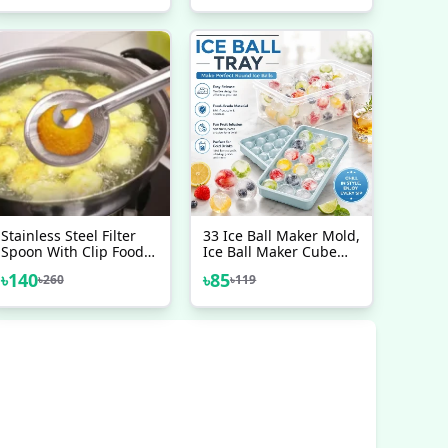
Stainless Steel Filter
33 Ice Ball Maker Mold,
Spoon With Clip Food
Ice Ball Maker Cube
Kitchen Oil-Frying
Tray, Ice Cube Tray
৳
140
৳
85
৳
260
৳
119
Multi-Functional BBQ
Balls
Filter Clamp Strainer
Kitchen Tools (Oil Filter
Tongs)