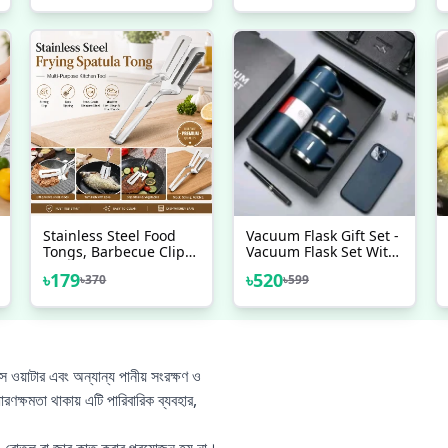
Kitchen Prep With This
Versatile Washing Bowl
Stainless Steel Food
Vacuum Flask Gift Set -
Tongs, Barbecue Clip
Vacuum Flask Set With
Frying Steak Fried
3 Cups/ Stainless Steel
৳
179
৳
520
৳
370
৳
599
Bread Egg Fried Fish
Vacuum Flask Set/
Non-Stick Grill Tongs
Coffee Mug/ Tea Mug/
BBQ Kitchen
Travel Mug
Accessories
্স ওয়াটার এবং অন্যান্য পানীয় সংরক্ষণ ও
ারণক্ষমতা থাকায় এটি পারিবারিক ব্যবহার,