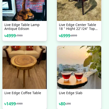
Live Edge Table Lamp
Live Edge Center Table
Antique Edison
18 " Hight 22"/24" Top
Daya
৳
4999
৳
6999
৳
7999
৳
8999
Live Edge Coffee Table
Live Edge Slab
৳
1499
৳
80
৳
1999
৳
290