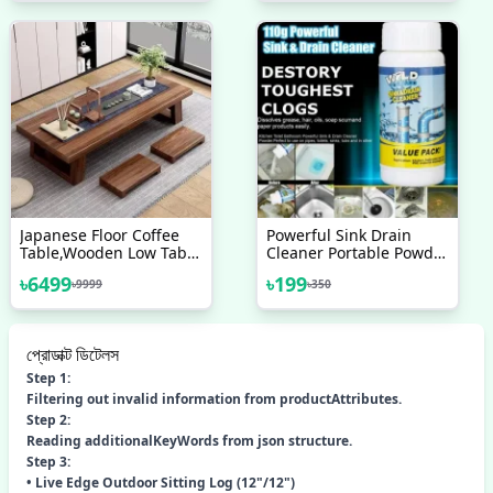
Japanese Floor Coffee
Powerful Sink Drain
Table,Wooden Low Table
Cleaner Portable Powder
For Sitting On The
Cleaning Tool Super
৳
6499
৳
199
৳
9999
৳
350
Floor,Low Altar Table For
Clog Remover
Meditation,chabudai
Table For Living
প্রোডাক্ট ডিটেলস
Step 1:
Filtering out invalid information from productAttributes.
Step 2:
Reading additionalKeyWords from json structure.
Step 3:
• Live Edge Outdoor Sitting Log (12"/12")