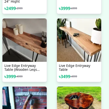
24" Hight
৳
2499
৳
3999
৳
2999
৳
6999
Live Edge Entryway
Live Edge Entryway
Table (Wooden Legs
Table
Available)
৳
3999
৳
3499
৳
4999
৳
4999