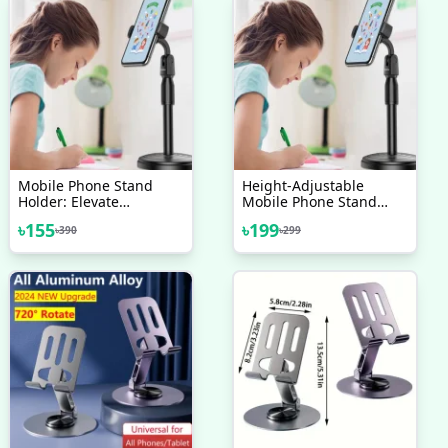
Mobile Phone Stand
Height-Adjustable
Holder: Elevate
Mobile Phone Stand
Convenience Height-
Holder: Elevate
৳
155
৳
199
৳
390
৳
299
Adjustable And Quality
Convenience And
Best Quality
Quality In Your
Broadcasts