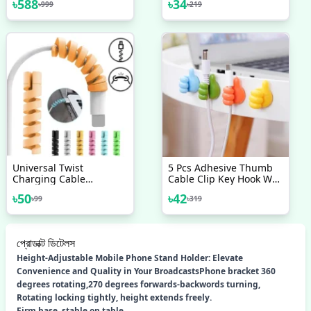
৳
588
৳
34
৳
999
৳
219
Mobile Phone Holder
Protective For All USB
Adjustable Bike
Charging Earphone
Accessories
Universal Twist
5 Pcs Adhesive Thumb
Charging Cable
Cable Clip Key Hook Wall
Protector Saver Cover
Hangers Earphone
৳
50
৳
42
৳
99
৳
319
For USB Charger Cable
Cable Organizer Holder
Cord Protective Sleeve
Desktop Cord Wire Clips
For Phones Computer
Keeper Multi-Function
5piece
প্রোডাক্ট ডিটেলস
Height-Adjustable Mobile Phone Stand Holder: Elevate
Convenience and Quality in Your BroadcastsPhone bracket 360
degrees rotating,270 degrees forwards-backwords turning,
Rotating locking tightly, height extends freely.
Firm base, stable on table.