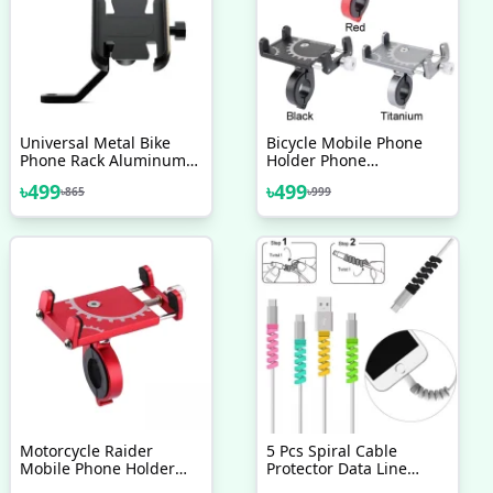
Universal Metal Bike
Bicycle Mobile Phone
Phone Rack Aluminum
Holder Phone
Alloy Bicycle Mobile
Navigation Fixed Bracket
৳
499
৳
499
৳
865
৳
999
Phone Holder
Moto Handlebar
Motorcycle Bike
Aluminum Alloy
Handlebar Looking
Motorcycle Accessories
Glass Mount
Bicycle Accessories
Motorcycle Raider
5 Pcs Spiral Cable
Mobile Phone Holder
Protector Data Line
Aluminum Alloy Bike
Silicone Bobbin Winder