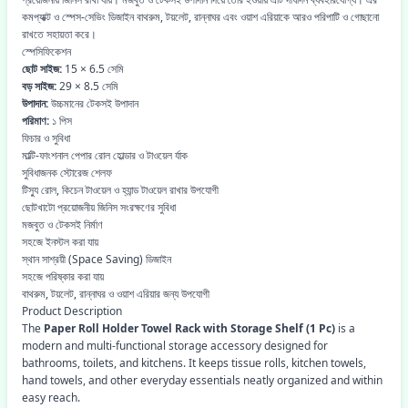
কমপ্যাক্ট ও স্পেস-সেভিং ডিজাইন বাথরুম, টয়লেট, রান্নাঘর এবং ওয়াশ এরিয়াকে আরও পরিপাটি ও গোছানো
রাখতে সহায়তা করে।
স্পেসিফিকেশন
ছোট সাইজ:
15 × 6.5 সেমি
বড় সাইজ:
29 × 8.5 সেমি
উপাদান:
উচ্চমানের টেকসই উপাদান
পরিমাণ:
১ পিস
ফিচার ও সুবিধা
মাল্টি-ফাংশনাল পেপার রোল হোল্ডার ও টাওয়েল র্যাক
সুবিধাজনক স্টোরেজ শেলফ
টিস্যু রোল, কিচেন টাওয়েল ও হ্যান্ড টাওয়েল রাখার উপযোগী
ছোটখাটো প্রয়োজনীয় জিনিস সংরক্ষণের সুবিধা
মজবুত ও টেকসই নির্মাণ
সহজে ইনস্টল করা যায়
স্থান সাশ্রয়ী (Space Saving) ডিজাইন
সহজে পরিষ্কার করা যায়
বাথরুম, টয়লেট, রান্নাঘর ও ওয়াশ এরিয়ার জন্য উপযোগী
Product Description
The
Paper Roll Holder Towel Rack with Storage Shelf (1 Pc)
is a
modern and multi-functional storage accessory designed for
bathrooms, toilets, and kitchens. It keeps tissue rolls, kitchen towels,
hand towels, and other everyday essentials neatly organized and within
easy reach.