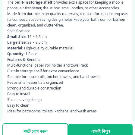
The
built-in storage shelf
provides extra space for keeping a mobile
phone, air freshener, tissue box, small bottles, or other accessories.
Made from durable, high-quality materials, it is built for long-lasting use.
Its compact, space-saving design helps keep your bathroom or kitchen
clean, organized, and clutter-free.
Specifications
Small Size:
15 × 6.5 cm
Large Size:
29 × 8.5 cm
Material:
High-quality durable material
Quantity:
1 Piece
Features & Benefits
Multi-functional paper roll holder and towel rack
Built-in storage shelf for extra convenience
Suitable for tissue rolls, kitchen towels, and hand towels
Keeps small essentials organized
Strong and durable construction
Easy to install
Space-saving design
Easy to clean
Ideal for bathrooms, toilets, kitchens, and wash areas
কার্টে যোগ করুন
এখনই কিনুন