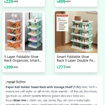
৳
229
৳
499
৳
488
৳
654
Decoration, Living Room
Cloth Hanger Rack
Accessories - 1 Pair
Travel Accessories
Foldable Clothes Drying
Hanger
5 Layer Foldable Shoe
Smart Foldable Shoe
Rack Organizer, Smart
Rack 5 Layer Double Part
Foldable Shoe Rack
Shoe Rack Organizer,
৳
399
৳
777
৳
666
৳
898
প্রোডাক্ট ডিটেলস
Paper Roll Holder Towel Rack with Storage Shelf (1 Pc)
বাথরুম, টয়লেট ও
রান্নাঘরের জন্য একটি আধুনিক এবং মাল্টি-ফাংশনাল স্টোরেজ অ্যাক্সেসরি। এটি টিস্যু রোল, কিচেন টাওয়েল,
হ্যান্ড টাওয়েল এবং ছোটখাটো প্রয়োজনীয় জিনিসপত্র সুন্দরভাবে গুছিয়ে রাখতে সাহায্য করে।
উপরের
স্টোরেজ শেলফ
-এ মোবাইল ফোন, এয়ার ফ্রেশনার, টিস্যু, ছোট বোতল বা অন্যান্য দৈনন্দিন
প্রয়োজনীয় জিনিস রাখা যায়। মজবুত ও টেকসই উপাদান দিয়ে তৈরি হওয়ায় এটি দীর্ঘদিন ব্যবহারযোগ্য। এর