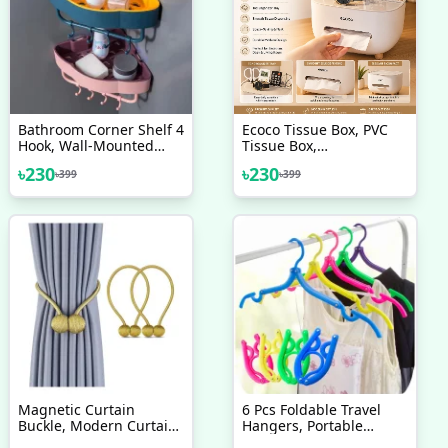
Bathroom Corner Shelf 4
Ecoco Tissue Box, PVC
Hook, Wall-Mounted
Tissue Box,
Kitchen Bathroom
Multifunctional Box, Pen
৳
230
৳
230
৳
399
৳
399
Triangle Storage Rack
Holder, Remote Control,
Tissue Holder, Storage
Box, Cosmetic Tissue
Box
Magnetic Curtain
6 Pcs Foldable Travel
Buckle, Modern Curtain
Hangers, Portable
Holder, Multicolor
Folding Clothes Hangers