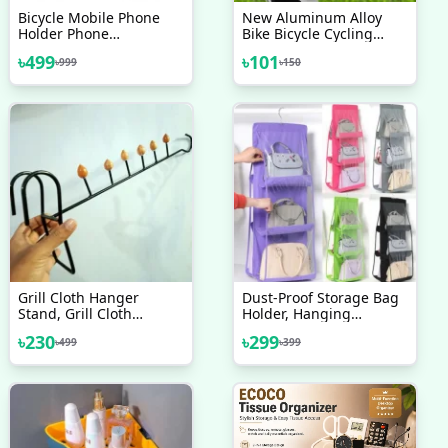
Bicycle Mobile Phone
New Aluminum Alloy
Holder Phone
Bike Bicycle Cycling
Navigation Fixed Bracket
Drink Water Bottle Rack
৳
499
৳
101
৳
999
৳
150
Moto Handlebar
Holder Cage Bike
Aluminum Alloy
Motorcycle Accessories
Bicycle Accessories
Grill Cloth Hanger
Dust-Proof Storage Bag
Stand, Grill Cloth
Holder, Hanging
Hanger Balcony Shart
Handbag Organizer 6
৳
230
৳
299
৳
499
৳
399
Hanger Metal Coat Rack
Pocket Hanging
Organizer,