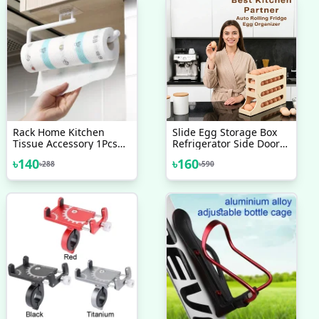
Rack Home Kitchen
Slide Egg Storage Box
Tissue Accessory 1Pcs
Refrigerator Side Door
Paper Roll Holder Towel
Storage Box Automatic
৳
140
৳
160
৳
288
৳
590
Rack Hanging Shelf
Scrolling Egg Holder
Bathroom Storage Toilet
Tray 4 Layer Rolling Egg
Dispenser Rack