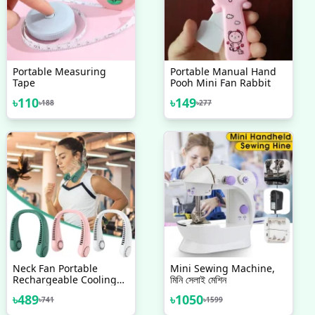
Portable Measuring
Portable Manual Hand
Tape
Pooh Mini Fan Rabbit
৳
110
৳
149
৳
188
৳
277
Neck Fan Portable
Mini Sewing Machine,
Rechargeable Cooling
মিনি সেলাই মেশিন
Neck Fan Personal
৳
489
৳
1050
৳
741
৳
1599
Neckband Fan