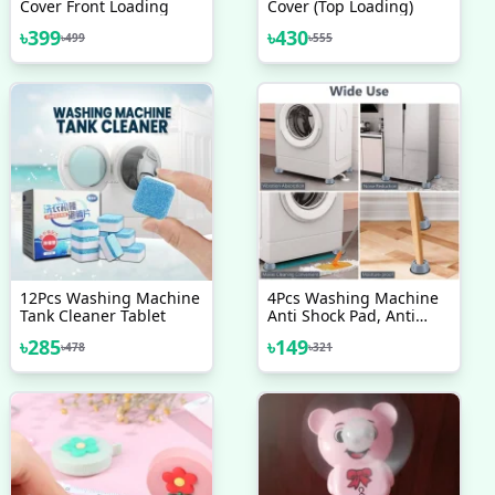
Cover Front Loading
Cover (Top Loading)
৳
399
৳
430
৳
499
৳
555
12Pcs Washing Machine
4Pcs Washing Machine
Tank Cleaner Tablet
Anti Shock Pad, Anti
Vibration Pads For
৳
285
৳
149
৳
478
৳
321
Washing Machine