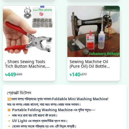
, Shoes Sewing Tools
Sewing Machine Oil
Tich Button Machine,
(Pure Oil) Oil Bottle
Snaps Buttons Kit For
100ml Oil Pot Free
৳
449
৳
140
৳
599
৳
277
Clothes
প্রোডাক্ট ডিটেলস
💥ময়লা কাপড় পরিষ্কারের সুপার সমাধান-Foldable Mini Washing Machine!
আর নয় কাপড় ধোয়ার ঝামেলা, সারা বছর কাপড় ধোয়ার সহজ সমাধান।
✴️ Portable Folding Washing Machine-এর সুবিধা সমুহঃ----
🔸 ভাজ করে রাখা যায় তাই জায়গা নষ্ট করেনা।
🔸 UV Light এর মাধ্যমে ব্যাকটেরিয়া ধ্বংস করে।
🔸 যেকোন কাপড় সহজে পরিষ্কার হয় এবং এটি বিদ্যুৎ সাশ্রয়ী।