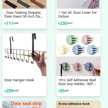
, Door Sealing Stopper,
1 Ton AC Dust Cover For
Door Foam 36 Inch Door
Indoor
Bottom Sealing Strip
৳
111
৳
230
৳
345
৳
477
Door Hanger Hook
1Pcs Self Adhesive Wall
Door Key Holder, 180°
Rotation 3in1 Hook Key
৳
299
৳
55
৳
478
৳
99
Holder,