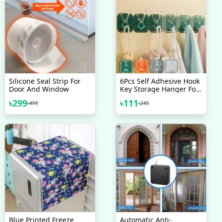
Silicone Seal Strip For
6Pcs Self Adhesive Hook
Door And Window
Key Storage Hanger For
Kitchen Bathroom Door
৳
299
৳
111
৳
499
৳
245
Wall
Blue Printed Freeze
Automatic Anti-