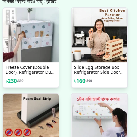
আপনার পছন্দের আরও কিছু প্রোডাক্ট
Freeze Cover (Double
Slide Egg Storage Box
Door), Refrigerator Dust
Refrigerator Side Door
Proof Cover, Fridge Top
Storage Box Automatic
৳
230
৳
160
৳
399
৳
590
Cloth
Scrolling Egg Holder
Tray 4 Layer Rolling Egg
Dispenser Rack