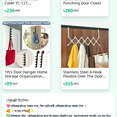
Cover FC-127,
Punching Door Closer
Refrigerator Dust Proof
৳
230
৳
280
৳
388
৳
452
Cover, Fridge Top Cloth
1Pcs Door Hanger Home
Stainless Steel 6-Hook
Storage Organization
Flexible Over The Door
Hooks
Hook Hanger
৳
99
৳
555
৳
263
৳
853
প্রোডাক্ট ডিটেলস
💖রেফ্রিজারেটরের দরজার তালা, শিশু-প্রতিরোধী রেফ্রিজারেটরের দরজার তালা ।
🥰✨পণ্যের বর্ণনা🥰✨
✅সুবিধাজনক সুইচ: রেফ্রিজারেটরের জন্য বিশেষভাবে ডিজাইন করা, প্রাপ্তবয়স্করা সহজেই এক হাত দিয়ে