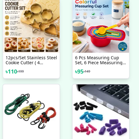
12pcs/Set Stainless Steel
6 Pcs Measuring Cup
Cookie Cutter ( 4
Set, 6 Piece Measuring
Shapes) Round Heart
Spoon Set
৳
110
৳
95
৳
199
৳
149
Star Shape Biscuit
Cutters For Kitchen
Baking