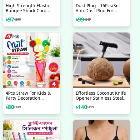
High Strength Elastic
Dust Plug - 16Pcs/Set
Bungee Shock Cord
Anti Dust Plug For
Cables Luggage Tying
Laptop Silicone Cover
৳
97
৳
99
৳
200
৳
249
Rope With Hooks
Stopper Laptop Dust
Assorted Set Of 2 Pcs
Plug Laptop Dustproof
Usb Dust Plug Computer
Accessories
4Pcs Straw For Kids &
Effortless Coconut Knife
Party Decoration
Opener Stainless Steel
Colorful Fruit Style
Removal Opening Tool
৳
80
৳
140
৳
149
৳
499
Straw/Reusable Straws
With Handle
Smoothie Drinking
Straws For Milkshakes