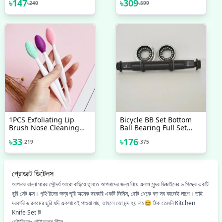
৳
147
৳
309
৳
240
৳
599
High Quality Bicycle
Sleeve With Adjustable
Accessories 2 Pcs
Wrap
Combo
1PCS Exfoliating Lip
Bicycle BB Set Bottom
Brush Nose Cleaning
Ball Bearing Full Set
Brush Double Side Soft
With Cup Nut Any
৳
33
৳
176
৳
219
৳
375
Silicone Lip Scrub Tool &
Bicycle Accessories Bike
Nose Blackhead Remove
Brush
প্রোডাক্ট ডিটেলস
আপনার রান্না ঘরের সৌন্দর্য আরো বাড়িয়ে তুলতে আপনাদের জন্য নিয়ে এলাম সুন্দর ডিজাইনের ৬ পিছের একটি
ছুরি সেট বক্স। গৃহিণীদের জন্য ছুরি অনেক দরকারি একটি জিনিস, ছোট থেকে বড় সব কাজেই লাগে। তাই
দরকারি ৬ রকমের ছুরি যদি একসাথেই পাওয়া যায়, তাহলে তো মন্দ হয় নাহ😊 ঠিক তেমনি Kitchen
Knife Set টি
মেটারিয়ালঃ স্টেইনলেস স্টিল,