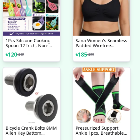
1Pcs Silicone Cooking
Sana Women's Seamless
Spoon 12 Inch, Non-
Padded Wirefree
Stick Slotted Turner
Comfort Bra New Model
৳
120
৳
185
৳
219
৳
290
Spatula
1 PCS
Bicycle Crank Bolts 8MM
Pressurized Support
Allen Key Battom
Ankle 1pcs, Breathable
Bracket Bolts Crank Axle
Ankle Compression