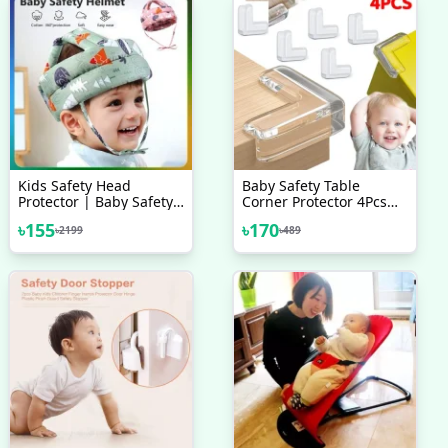
Kids Safety Head
Baby Safety Table
Protector | Baby Safety
Corner Protector 4Pcs
Helmet Infant Toddler
Set
৳
155
৳
170
৳
2199
৳
489
Breathable & Adjustable
Head Cushion| Kids Or
Baby Safety Cap