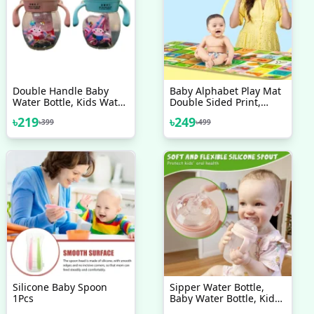
Double Handle Baby
Baby Alphabet Play Mat
Water Bottle, Kids Water
Double Sided Print,
Bottle , Baby Mum Pot
Water Proof Baby
৳
219
৳
249
৳
399
৳
499
Learning Floor Mat,
Silicone Baby Spoon
Sipper Water Bottle,
1Pcs
Baby Water Bottle, Kids
Water Bottle Double