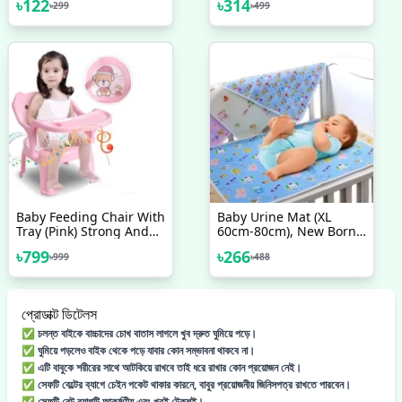
৳
122
৳
314
৳
299
৳
499
Handle, Mum Pot
Baby Feeding Chair With
Baby Urine Mat (XL
Tray (Pink) Strong And
60cm-80cm), New Born
Durable Plastic Chair For
Baby Waterproof,
৳
799
৳
266
৳
999
৳
488
Kids, Plastic School
Reusable And Washable
Study Chair, Feeding
Urine Pad
Chair For Kids
প্রোডাক্ট ডিটেলস
✅ চলন্ত বাইকে বাচ্চাদের চোখ বাতাস লাগলে খুব দ্রুত ঘুমিয়ে পড়ে।
✅ ঘুমিয়ে পড়লেও বাইক থেকে পড়ে যাবার কোন সম্ভাবনা থাকবে না।
✅ এটি বাবুকে শরীরের সাথে আটকিয়ে রাখবে তাই ধরে রাখার কোন প্রয়োজন নেই।
✅ সেফটি বেল্টের ব্যাগে চেইন পকেট থাকার কারনে, বাবুর প্রয়োজনীয় জিনিসপত্র রাখতে পারবেন।
✅ সেফটি বেল্ট ব্যাগটি আকর্ষণীয় এবং খুবই টেকশই।