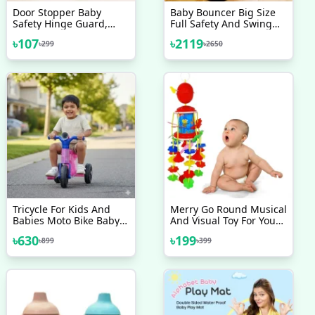
Door Stopper Baby
Baby Bouncer Big Size
Safety Hinge Guard,
Full Safety And Swing
Finger Guard Baby
Jumper Red
৳
107
৳
2119
৳
299
৳
2650
Proofing Child Safety
Foam Door Stoppers
Kids Safety Finger Pinch
Hinge Guard Protector
Tricycle For Kids And
Merry Go Round Musical
Babies Moto Bike Baby
And Visual Toy For Your
Cycle Toy Cycle Kids
New Born Baby
৳
630
৳
199
৳
899
৳
399
Tricycle Kids Bike