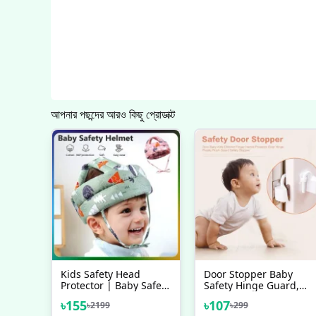
আপনার পছন্দের আরও কিছু প্রোডাক্ট
Kids Safety Head
Door Stopper Baby
Protector | Baby Safety
Safety Hinge Guard,
Helmet Infant Toddler
Finger Guard Baby
৳
155
৳
107
৳
2199
৳
299
Breathable &
Proofing Child Safety