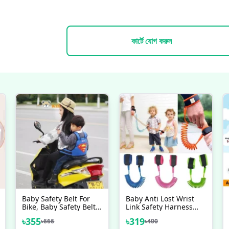
কার্টে যোগ করুন
Baby Safety Belt For
Baby Anti Lost Wrist
Bike, Baby Safety Belt
Link Safety Harness
For Motorcycle, Child
Strap
৳
355
৳
319
৳
666
৳
400
Safety Belt, Kids Safety