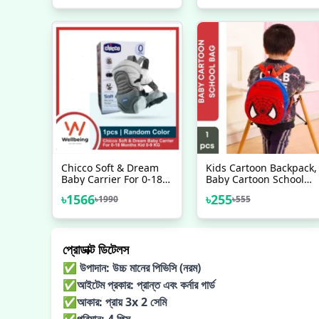
Adjustable Head
Foam Door Stoppers
Cushion| Kids Or Baby
Kids Safety Finger
Safety Cap
Pinch Hinge Guard
Protector
Chicco Soft & Dream
Kids Cartoon Backpack,
Baby Carrier For 0-18
Baby Cartoon School
Months Kid 0-9 KG 3-
Backpack, Mini Bag
৳
1566
৳
255
৳
1990
৳
555
Different Position
Carrier
প্রোডাক্ট ডিটেলস
✅ উপাদান: উচ্চ মানের পিভিসি (নরম)
✅আইটেম প্রকার: প্রান্ত এবং কর্নার গার্ড
✅আকার: প্রায় 3x 2 সেমি