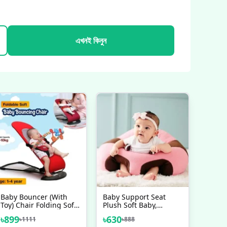
এখনই কিনুন
Baby Bouncer (With
Baby Support Seat
Toy) Chair Folding Soft
Plush Soft Baby,
Seat Safety Automatic
Newborn Baby Support
৳
899
৳
630
৳
1111
৳
888
Rocking Feel
Seat