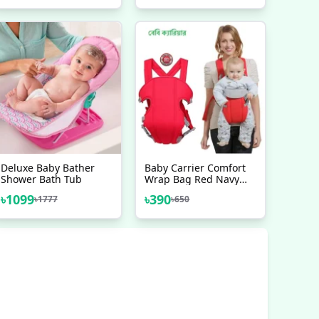
Merriment And Enjoy
Deluxe Baby Bather
Baby Carrier Comfort
Shower Bath Tub
Wrap Bag Red Navy
Blue
৳
1099
৳
390
৳
1777
৳
650