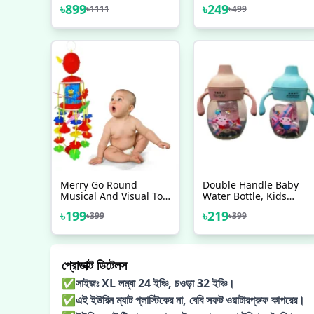
Seat Safety Automatic
Print, Water Proof Baby
৳
899
৳
249
৳
1111
৳
499
Rocking Feel
Learning Floor Mat,
Merriment And Enjoy
Merry Go Round
Double Handle Baby
Musical And Visual Toy
Water Bottle, Kids
For Your New Born
Water Bottle , Baby
৳
199
৳
219
৳
399
৳
399
Baby
Mum Pot
প্রোডাক্ট ডিটেলস
✅সাইজঃ XL লম্বা 24 ইঞ্চি, চওড়া 32 ইঞ্চি।
✅এই ইউরিন ম্যাট প্লাস্টিকের না, বেবি সফট ওয়াটারপ্রুফ কাপরের।