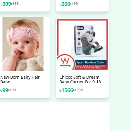
Accessories ,Portable
Baby Feeder, Baby
৳
399
৳
266
৳
655
৳
499
Baby Care Kit Nursing
Mumpot
Baby
New Born Baby Hair
Chicco Soft & Dream
Band
Baby Carrier For 0-18
Months Kid 0-9 KG 3-
৳
99
৳
1566
৳
199
৳
1990
Different Position
Carrier