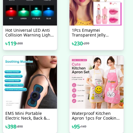
Hot Universal LED Anti
1Pcs Emaymei
Collision Warning Light
Transparent Jelly
Bicycle Tail Light Bike
Lipstick, Waterproof
৳
119
৳
230
৳
300
৳
299
Helmet Light Mini Signal
Crystal Jelly Lipstick With
Light Drone With Strobe
Flower Inside
Light 7 Colors
EMS Mini Portable
Waterproof Kitchen
Electric Neck, Back &
Apron 1pcs For Cooking
Body Pain Relief
And Cleaning
৳
398
৳
95
৳
890
৳
149
Massager And