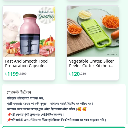
Cutter, Stainless Steel
Fish Scale Remover,
Stainless Steel 3 In 1
Fish Maw Knife
Fast And Smooth Food
Vegetable Grater, Slicer,
Preparation Capsule
Peeler Cutter Kitchen
Cutter Food Processor
Tool Accessories
৳
1199
৳
120
৳
1590
৳
219
Meat Mincer Blenders
Mixers Grinder
প্রোডাক্ট ডিটেলস
পরিস্কার পরিচ্ছন্নতা ঈমানের অঙ্গ,
প্রতি শুক্রবার হাতের নখ কাটা সুন্নত। আমাদের সবারই নিয়মিত নখ কাটতে হয়।
আমাদের কাছে পাবেন পাচ্ছেন সুন্দর নেইল ক্লিপারস/নেইল কাটার।🥰 🥰
📌এটি দেখতে খুবই সুন্দর এবং কোয়ালিটিও চমৎকার।
📌পলিকার্বনেট এবং স্টেইনলেস স্টিল ম্যাটারিয়ালস দিয়ে তৈরি হওয়ায় জং ধরার সম্ভাবনা নেই।