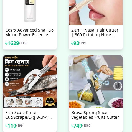
Cosrx Advanced Snail 96
2-In-1 Nasal Hair Cutter
Mucin Power Essence
| 360 Rotating Nose
100 Ml
Hair Trimmer & Manual
৳
1629
৳
93
৳
2350
৳
299
Ear Picker | Portable
Double-Sided Nose &
Ear Hair Trimmer
Fish Scale Knife
Brava Spring Slicer
Cut/Scrape/Dig 3-In-1,
Vegetables Fruits Cutter
Fish Scale Knife, Fish
৳
110
৳
749
৳
199
৳
1300
Scaler Remover, 3-In-1
Fish Scaler Remover