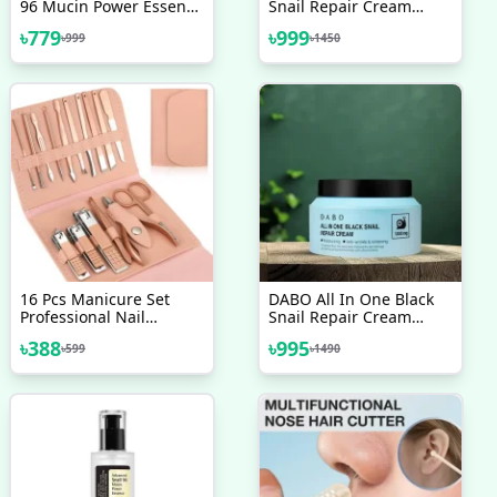
96 Mucin Power Essence
Snail Repair Cream
30 Ml
100ml
৳
779
৳
999
৳
999
৳
1450
16 Pcs Manicure Set
DABO All In One Black
Professional Nail
Snail Repair Cream
Clippers Pedicure Kit,
DABO All In One Black
৳
388
৳
995
৳
599
৳
1490
Snail Repair Cream
100ml