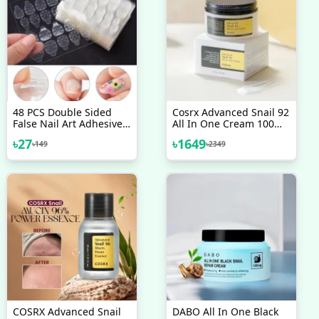
48 PCS Double Sided
Cosrx Advanced Snail 92
False Nail Art Adhesive
All In One Cream 100
Acrylic Tape Glue Sticker
ML
৳
27
৳
1649
৳
149
৳
2349
COSRX Advanced Snail
DABO All In One Black